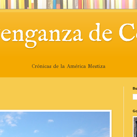
venganza de C
Crónicas de la América Mestiza
Bu
Go