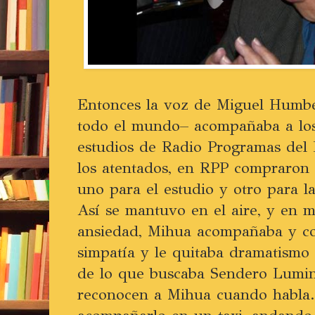
Entonces la voz de Miguel Humb
todo el mundo– acompañaba a los
estudios de Radio Programas del
los atentados, en RPP compraron 
uno para el estudio y otro para l
Así se mantuvo en el aire, y en 
ansiedad, Mihua acompañaba y co
simpatía y le quitaba dramatismo 
de lo que buscaba Sendero Lumin
reconocen a Mihua cuando habla