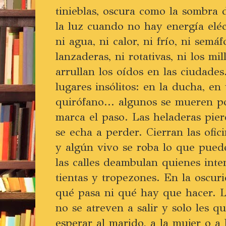
tinieblas, oscura como la sombra d
la luz cuando no hay energía eléct
ni agua, ni calor, ni frío, ni semáf
lanzaderas, ni rotativas, ni los m
arrullan los oídos en las ciudade
lugares insólitos: en la ducha, en
quirófano... algunos se mueren p
marca el paso. Las heladeras pie
se echa a perder. Cierran las ofici
y algún vivo se roba lo que pued
las calles deambulan quienes inte
tientas y tropezones. En la oscur
qué pasa ni qué hay que hacer. L
no se atreven a salir y solo les q
esperar al marido, a la mujer o a 