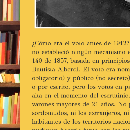
¿Cómo era el voto antes de 1912?
no estableció ningún mecanismo el
140 de 1857, basada en principio
Bautista Alberdi. El voto era nomi
obligatorio) y público (no secreto
o por escrito, pero los votos en p
alta en el momento del escrutinio
varones mayores de 21 años. No 
sordomudos, ni los extranjeros, ni l
habitantes de los territorios naci