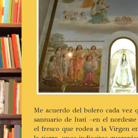
Me acuerdo del bolero cada vez 
santuario de Itatí –en el nordest
el fresco que rodea a la Virgen e
la tierra, unos indiecitos guaraní