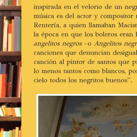
inspirada en el velorio de un neg
música es del actor y compositor
Rentería, a quien llamaban Macis
la época en que los boleros eran
angelitos negros
–o
Angelitos neg
canciones que denuncian desiguald
canción al pintor de santos que p
lo menos tantos como blancos, po
cielo todos los negritos buenos”.