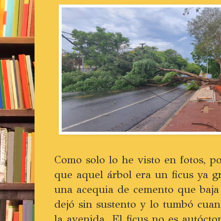
Como solo lo he visto en fotos, p
que aquel árbol era un ficus ya g
una acequia de cemento que baja e
dejó sin sustento y lo tumbó cuan
la avenida. El ficus no es autóct