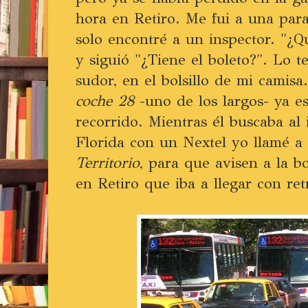
hora en Retiro. Me fui a una para
solo encontré a un inspector. "¿
y siguió "¿Tiene el boleto?". Lo 
sudor, en el bolsillo de mi camis
coche 28
-uno de los largos- ya e
recorrido. Mientras él buscaba al
Florida con un Nextel yo llamé 
Territorio
, para que avisen a la b
en Retiro que iba a llegar con re