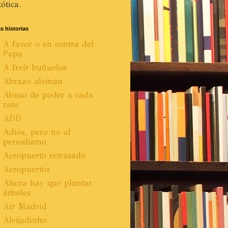
ótica.
s historias
A favor o en contra del
Papa
A freír buñuelos
Abrazo alemán
Abuso de poder a cada
rato
ADD
Adiós, pero no al
periodismo
Aeropuerto retrasado
Aeropuertos
Ahora hay que plantar
árboles
Air Madrid
Aleijadinho