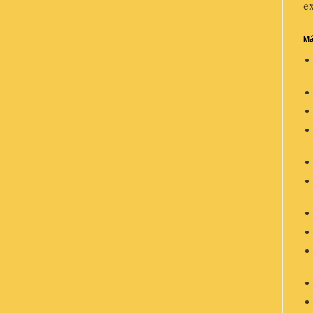
ex
Má