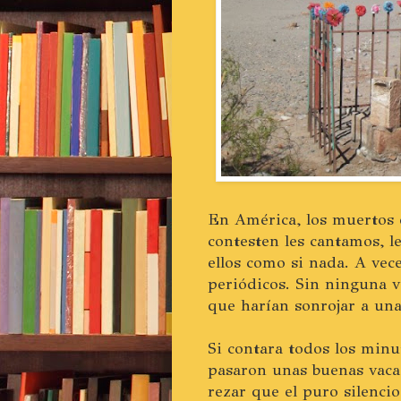
En América, los muertos
contesten les cantamos, 
ellos como si nada. A vec
periódicos. Sin ninguna 
que harían sonrojar a una
Si contara todos los minu
pasaron unas buenas vacac
rezar que el puro silencio