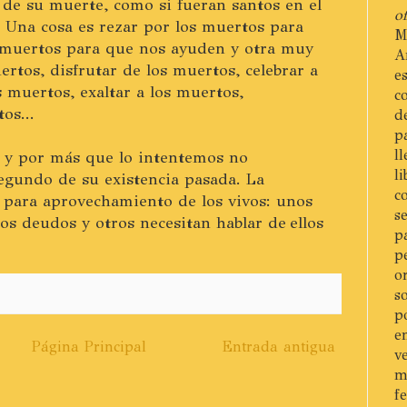
 de su muerte, como si fueran santos en el
of
o. Una cosa es rezar por los muertos para
M
s muertos para que nos ayuden y otra muy
A
uertos, disfrutar de los muertos, celebrar a
e
s muertos, exaltar a los muertos,
c
os...
d
p
l
s y por más que lo intentemos no
l
egundo de su existencia pasada. La
c
 para aprovechamiento de los vivos: unos
s
os deudos y otros necesitan hablar de ellos
p
p
o
s
p
e
Página Principal
Entrada antigua
v
m
f