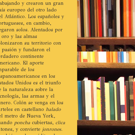
rabajando y crearon un gran
aís europeo del otro lado
el Atlántico. Los españoles y
ortugueses, en cambio,
legaron solos. Alentados por
l oro y las almas
olonizaron su territorio con
a pasión y fundaron el
erdadero continente
mericano. El aporte
mparable de los
ispanoamericanos en los
stados Unidos es el triunfo
e la naturaleza sobre la
ecnología, las armas y el
inero. Colón se venga en los
arteles en castellano
halado
el metro de Nueva York,
uando
poncha
cubiertas,
clica
atones, y convierte
jonrones
.