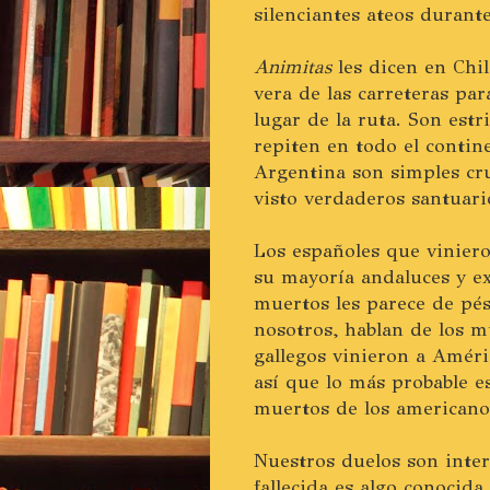
silenciantes ateos durant
Animitas
les dicen en Chil
vera de las carreteras pa
lugar de la ruta. Son est
repiten en todo el contin
Argentina son simples cru
visto verdaderos santuari
Los españoles que vinier
su mayoría andaluces y ex
muertos les parece de pé
nosotros, hablan de los m
gallegos vinieron a Améric
así que lo más probable e
muertos de los americano
Nuestros duelos son inter
fallecida es algo conocid