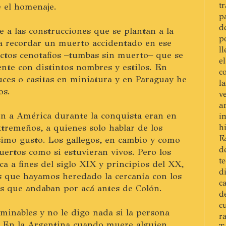
t
e el homenaje.
p
d
e a las construcciones que se plantan a la
p
ra recordar un muerto accidentado en ese
l
rictos cenotafios –tumbas sin muerto– que se
e
ente con distintos nombres y estilos. En
c
ces o casitas en miniatura y en Paraguay he
l
os.
v
a
on a América durante la conquista eran en
i
tremeños, a quienes solo hablar de los
h
E
simo gusto. Los gallegos, en cambio y como
d
uertos como si estuvieran vivos. Pero los
t
a a fines del siglo XIX y principios del XX,
d
s que hayamos heredado la cercanía con los
c
s que andaban por acá antes de Colón.
d
c
minables y no le digo nada si la persona
r
a. En la Argentina cuando muere alguien