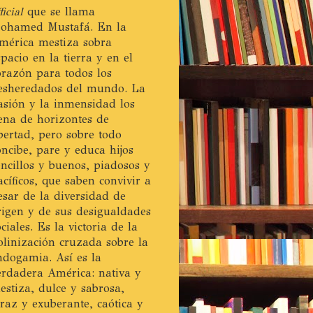
ficial
que se llama
ohamed Mustafá. En la
mérica mestiza sobra
spacio en la tierra y en el
orazón para todos los
esheredados del mundo. La
asión y la inmensidad los
lena de horizontes de
ibertad, pero sobre todo
oncibe, pare y educa hijos
encillos y buenos, piadosos y
acíficos, que saben convivir a
esar de la diversidad de
rigen y de sus desigualdades
ociales. Es la victoria de la
olinización cruzada sobre la
ndogamia. Así es la
erdadera América: nativa y
estiza, dulce y sabrosa,
eraz y exuberante, caótica y