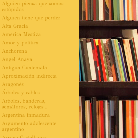
Alguien piensa que somos
estúpidos
Alguien tiene que perder
Alta Gracia
América Mestiza
Amor y política
Anchorena
Angel Anaya
Antigua Guatemala
Aproximación indirecta
Aragonés
Árboles y cables
Árboles, banderas,
semáforos, relojes...
Argentina inmadura
Argumento adolescente
argentino
Arroyo Castellanos