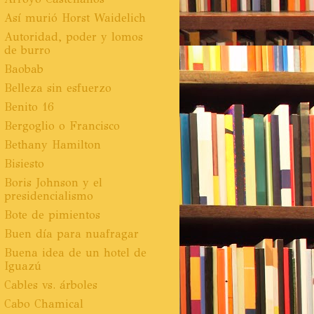
Así murió Horst Waidelich
Autoridad, poder y lomos
de burro
Baobab
Belleza sin esfuerzo
Benito 16
Bergoglio o Francisco
Bethany Hamilton
Bisiesto
Boris Johnson y el
presidencialismo
Bote de pimientos
Buen día para nuafragar
Buena idea de un hotel de
Iguazú
Cables vs. árboles
Cabo Chamical