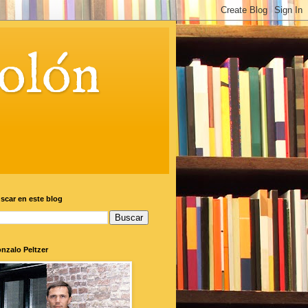
olón
scar en este blog
nzalo Peltzer