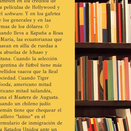
ambién en los créditos de
as películas de Hollywood y
el
software
. Y en los gafetes
e los generales y en las
irmas de los dólares. O
uando lleva a España a Rosa
 María, las ecuatorianas que
asean en silla de ruedas a
as abuelas de Ichaso y
itana. Cuando la selección
rgentina de fútbol tiene más
pellidos vascos que la Real
ociedad. Cuando Tiger
oods, americano mitad
fricano mitad tailandés,
ana el Masters de Augusta.
uando un chileno judío
lemán tiene que chequear el
asillero “latino” en el
ormulario de inmigración de
os Estados Unidos ante un