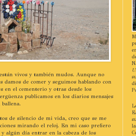
M
p
e
d
N
U
 están vivos y también mudos. Aunque no
s
les damos de comer y seguimos hablando con
d
es en el cementerio y otras desde los
P
vergüenza publicamos en los diarios mensajes
 ballena.
L
E
tos de silencio de mi vida, creo que se me
s
iones mirando el reloj. En mi caso prefiero
l
 y algún día entrar en la cabeza de los
C