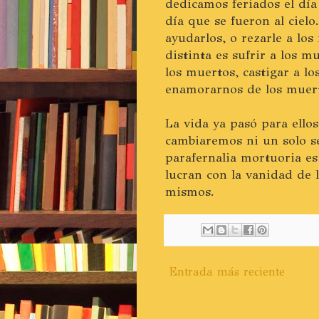
dedicamos feriados el día
día que se fueron al ciel
ayudarlos, o rezarle a lo
distinta es sufrir a los m
los muertos, castigar a lo
enamorarnos de los muert
La vida ya pasó para ello
cambiaremos ni un solo s
parafernalia mortuoria es
lucran con la vanidad de l
mismos.
Entrada más reciente