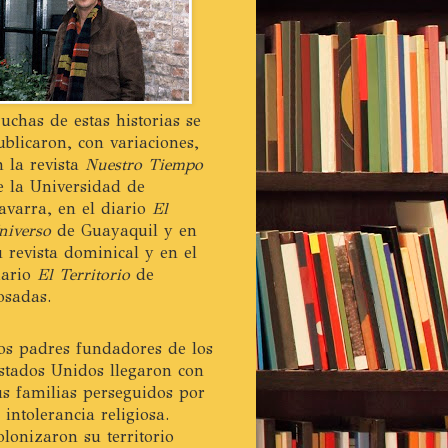
uchas de estas historias se
ublicaron, con variaciones,
n la revista
Nuestro Tiempo
e la Universidad de
avarra, en el diario
El
niverso
de Guayaquil y en
u revista dominical y en el
iario
El Territorio
de
osadas.
os padres fundadores de los
stados Unidos llegaron con
us familias perseguidos por
a intolerancia religiosa.
olonizaron su territorio