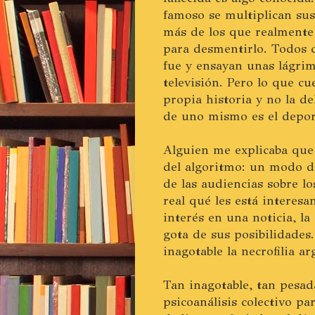
famoso se multiplican su
más de los que realmente 
para desmentirlo. Todos 
fue y ensayan unas lágrim
televisión. Pero lo que c
propia historia y no la d
de uno mismo es el depor
Alguien me explicaba que
del algoritmo: un modo de
de las audiencias sobre l
real qué les está interes
interés en una noticia, l
gota de sus posibilidades
inagotable la necrofilia ar
Tan inagotable, tan pesa
psicoanálisis colectivo pa