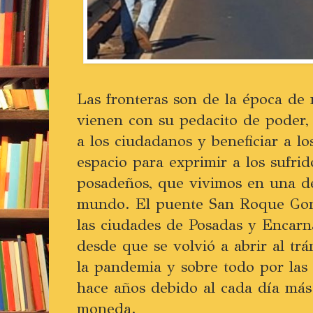
Las fronteras son de la época de 
vienen con su pedacito de poder, 
a los ciudadanos y beneficiar a l
espacio para exprimir a los sufrid
posadeños, que vivimos en una de
mundo. El puente San Roque Gon
las ciudades de Posadas y Encarna
desde que se volvió a abrir al tr
la pandemia y sobre todo por las 
hace años debido al cada día más
moneda.