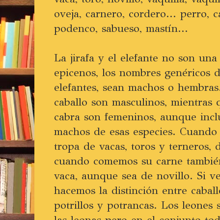
oveja, carnero, cordero... perro, c
podenco, sabueso, mastín...
La jirafa y el elefante no son u
epicenos, los nombres genéricos de
elefantes, sean machos o hembras.
caballo son masculinos, mientras q
cabra son femeninos, aunque incl
machos de esas especies. Cuando
tropa de vacas, toros y terneros,
cuando comemos su carne tambié
vaca, aunque sea de novillo. Si v
hacemos la distinción entre caball
potrillos y potrancas. Los leones 
las leonas pero en el conjunto to