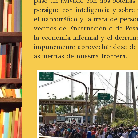
pase un avivado con dos botellas
persigue con inteligencia y sobre
el narcotráfico y la trata de perso
vecinos de Encarnación o de Posa
la economía informal y el derram
impunemente aprovechándose de l
asimetrías de nuestra frontera.