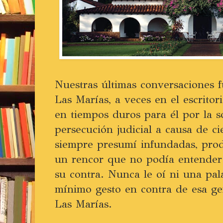
Nuestras últimas conversaciones 
Las Marías, a veces en el escritor
en tiempos duros para él por la 
persecución judicial a causa de c
siempre presumí infundadas, prod
un rencor que no podía entender 
su contra. Nunca le oí ni una pala
mínimo gesto en contra de esa gen
Las Marías.