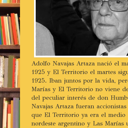
Adolfo Navajas Artaza nació el m
1925 y El Territorio el martes sig
1925. Iban juntos por la vida, per
Marías y El Territorio no viene d
del peculiar interés de don Humb
Navajas Artaza fueran accionistas
que El Territorio ya era el medio 
nordeste argentino y Las Marías