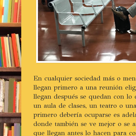
En cualquier sociedad más o meno
llegan primero a una reunión elig
llegan después se quedan con lo q
un aula de clases, un teatro o una
primero debería ocuparse es adel
donde también se ve mejor o se a
que llegan antes lo hacen para c