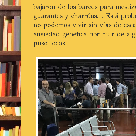
bajaron de los barcos para mestiza
guaraníes y charrúas... Está prob
no podemos vivir sin vías de es
ansiedad genética por huir de al
puso locos.