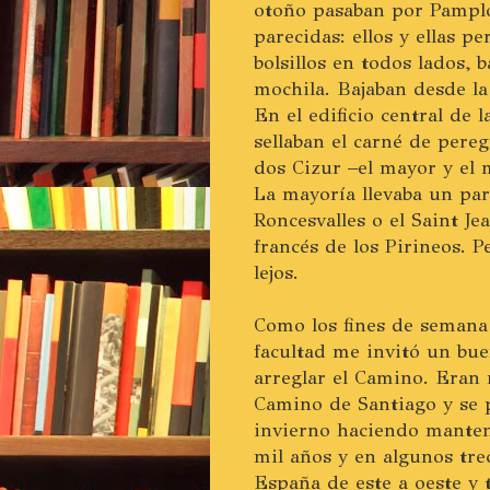
otoño pasaban por Pamplo
parecidas: ellos y ellas p
bolsillos en todos lados, 
mochila. Bajaban desde la 
En el edificio central de 
sellaban el carné de pereg
dos Cizur –el mayor y el 
La mayoría llevaba un pa
Roncesvalles o el Saint Je
francés de los Pirineos.
lejos.
Como los fines de semana 
facultad me invitó un bu
arreglar el Camino. Eran
Camino de Santiago y se 
invierno haciendo manten
mil años y en algunos tre
España de este a oeste y 