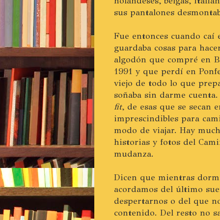
holandeses, belgas, ital
sus pantalones desmontabl
Fue entonces cuando caí 
guardaba cosas para hace
algodón que compré en Br
1991 y que perdí en Ponf
viejo de todo lo que prep
soñaba sin darme cuenta.
fit
, de esas que se secan 
imprescindibles para cami
modo de viajar. Hay mucho
historias y fotos del Cam
mudanza.
Dicen que mientras dorm
acordamos del último sue
despertarnos o del que no
contenido. Del resto no 