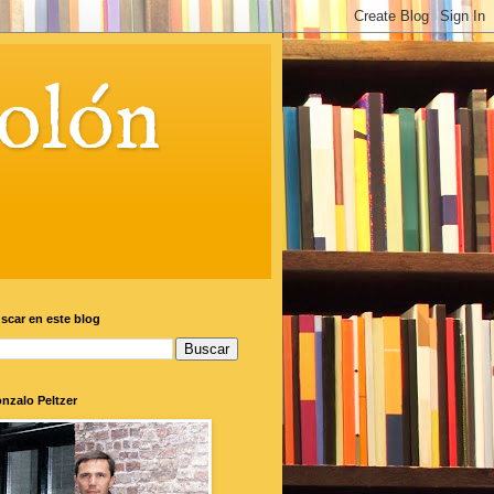
olón
scar en este blog
nzalo Peltzer