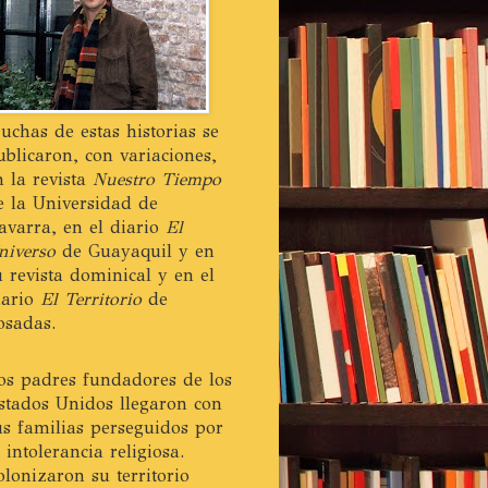
uchas de estas historias se
ublicaron, con variaciones,
n la revista
Nuestro Tiempo
e la Universidad de
avarra, en el diario
El
niverso
de Guayaquil y en
u revista dominical y en el
iario
El Territorio
de
osadas.
os padres fundadores de los
stados Unidos llegaron con
us familias perseguidos por
a intolerancia religiosa.
olonizaron su territorio