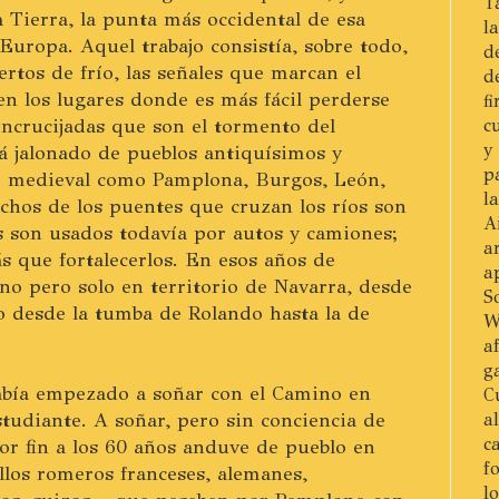
T
la Tierra, la punta más occidental de esa
l
Europa. Aquel trabajo consistía, sobre todo,
d
rtos de frío, las señales que marcan el
d
en los lugares donde es más fácil perderse
f
encrucijadas que son el tormento del
c
y
á jalonado de pueblos antiquísimos y
p
o medieval como Pamplona, Burgos, León,
l
hos de los puentes que cruzan los ríos son
A
s son usados todavía por autos y camiones;
a
 que fortalecerlos. En esos años de
a
no pero solo en territorio de Navarra, desde
S
o desde la tumba de Rolando hasta la de
W
a
g
abía empezado a soñar con el Camino en
C
studiante. A soñar, pero sin conciencia de
a
c
or fin a los 60 años anduve de pueblo en
f
los romeros franceses, alemanes,
l