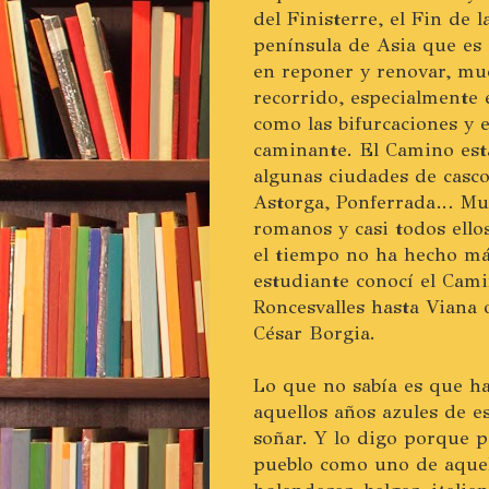
del Finisterre, el Fin de 
península de Asia que es 
en reponer y renovar, mue
recorrido, especialmente 
como las bifurcaciones y 
caminante. El Camino est
algunas ciudades de casc
Astorga, Ponferrada… Muc
romanos y casi todos ello
el tiempo no ha hecho más
estudiante conocí el Cami
Roncesvalles hasta Viana 
César Borgia.
Lo que no sabía es que h
aquellos años azules de e
soñar. Y lo digo porque p
pueblo como uno de aquel