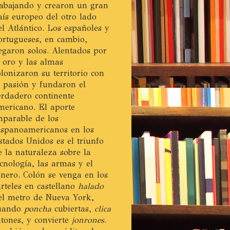
rabajando y crearon un gran
aís europeo del otro lado
el Atlántico. Los españoles y
ortugueses, en cambio,
legaron solos. Alentados por
l oro y las almas
olonizaron su territorio con
a pasión y fundaron el
erdadero continente
mericano. El aporte
mparable de los
ispanoamericanos en los
stados Unidos es el triunfo
e la naturaleza sobre la
ecnología, las armas y el
inero. Colón se venga en los
arteles en castellano
halado
el metro de Nueva York,
uando
poncha
cubiertas,
clica
atones, y convierte
jonrones
.