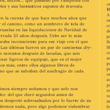
ianos, suizos… que pasaban por Pamplona con
of
es y sus fantásticos zapatos de travesía.
M
A
en la cuenta de que hace muchos años que
e
r el camino, como un sombrero de tela de
c
uselas en las liquidaciones de Navidad de
d
errada 23 años después. Debe ser lo más
p
araba inconsciente para ese viaje con el que
l
 Las últimas fueron un par de camisetas
dry-
l
c
en minutos después de lavadas, que son
s
nar ligeros de equipaje, que es el mejor
p
s más, entre ellos algunos libros de
p
ino que se salvaban del naufragio de cada
o
s
p
imos siempre soñamos y que solo nos
e
ño: del que duró segundos antes de
v
s despertó sobresaltados por lo fuerte de su
m
sabemos nada, pero algo podemos vislumbrar
f