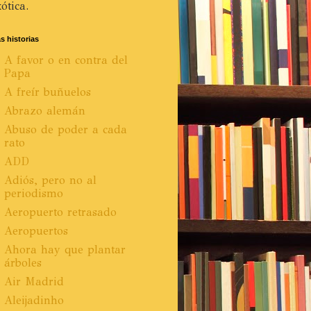
ótica.
s historias
A favor o en contra del
Papa
A freír buñuelos
Abrazo alemán
Abuso de poder a cada
rato
ADD
Adiós, pero no al
periodismo
Aeropuerto retrasado
Aeropuertos
Ahora hay que plantar
árboles
Air Madrid
Aleijadinho