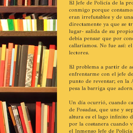
El Jefe de Policía de la p
conmigo porque contamos 
eran irrefutables y de un
directamente ya que se tr
lugar- salida de su propi
debía pensar que por con
callaríamos. No fue así: e
lectores.
El problema a partir de a
enfrentarme con el jefe d
punto de reventar; en la 
pesa la barriga que adorna
Un día ocurrió, cuando ca
de Posadas, que une y sep
altura es el lago infinito
por la costanera cuando v
el Inmenso Jefe de Policí