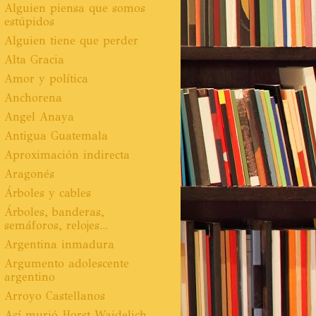
Alguien piensa que somos
estúpidos
Alguien tiene que perder
Alta Gracia
Amor y política
Anchorena
Angel Anaya
Antigua Guatemala
Aproximación indirecta
Aragonés
Árboles y cables
Árboles, banderas,
semáforos, relojes...
Argentina inmadura
Argumento adolescente
argentino
Arroyo Castellanos
Así murió Horst Waidelich