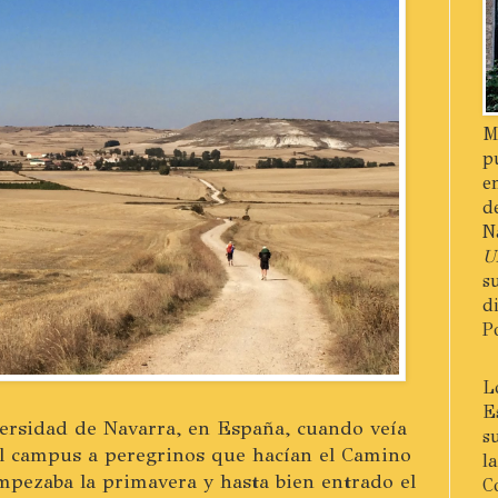
M
p
e
d
N
U
s
d
P
L
E
versidad de Navarra, en España, cuando veía
s
el campus a peregrinos que hacían el Camino
l
mpezaba la primavera y hasta bien entrado el
C