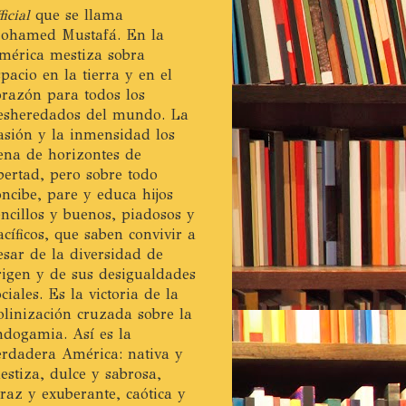
ficial
que se llama
ohamed Mustafá. En la
mérica mestiza sobra
spacio en la tierra y en el
orazón para todos los
esheredados del mundo. La
asión y la inmensidad los
lena de horizontes de
ibertad, pero sobre todo
oncibe, pare y educa hijos
encillos y buenos, piadosos y
acíficos, que saben convivir a
esar de la diversidad de
rigen y de sus desigualdades
ociales. Es la victoria de la
olinización cruzada sobre la
ndogamia. Así es la
erdadera América: nativa y
estiza, dulce y sabrosa,
eraz y exuberante, caótica y