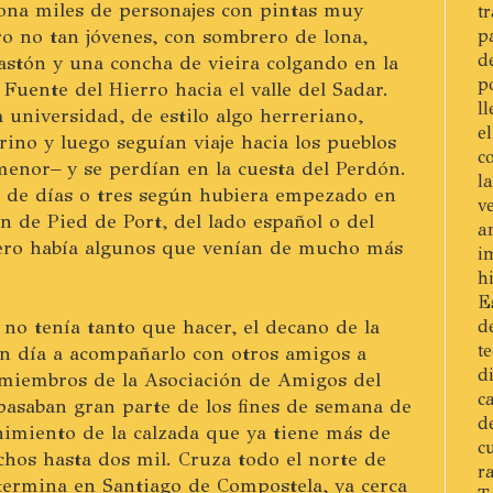
na miles de personajes con pintas muy
t
ero no tan jóvenes, con sombrero de lona,
p
d
bastón y una concha de vieira colgando en la
p
Fuente del Hierro hacia el valle del Sadar.
l
la universidad, de estilo algo herreriano,
e
rino y luego seguían viaje hacia los pueblos
c
menor– y se perdían en la cuesta del Perdón.
l
r de días o tres según hubiera empezado en
v
an de Pied de Port, del lado español o del
a
 Pero había algunos que venían de mucho más
i
h
E
no tenía tanto que hacer, el decano de la
d
t
en día a acompañarlo con otros amigos a
d
 miembros de la Asociación de Amigos del
c
pasaban gran parte de los fines de semana de
d
imiento de la calzada que ya tiene más de
c
chos hasta dos mil. Cruza todo el norte de
r
termina en Santiago de Compostela, ya cerca