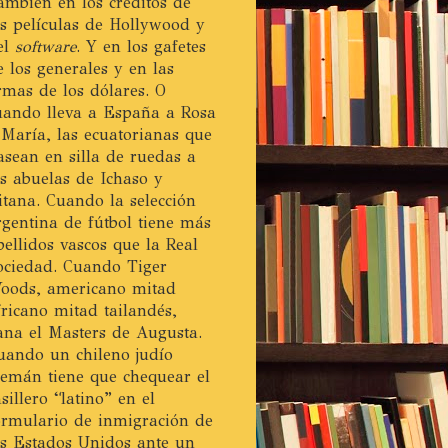
ambién en los créditos de
as películas de Hollywood y
el
software
. Y en los gafetes
e los generales y en las
irmas de los dólares. O
uando lleva a España a Rosa
 María, las ecuatorianas que
asean en silla de ruedas a
as abuelas de Ichaso y
itana. Cuando la selección
rgentina de fútbol tiene más
pellidos vascos que la Real
ociedad. Cuando Tiger
oods, americano mitad
fricano mitad tailandés,
ana el Masters de Augusta.
uando un chileno judío
lemán tiene que chequear el
asillero “latino” en el
ormulario de inmigración de
os Estados Unidos ante un