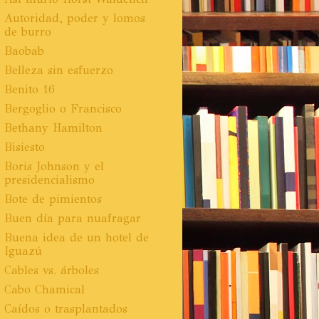
Autoridad, poder y lomos
de burro
Baobab
Belleza sin esfuerzo
Benito 16
Bergoglio o Francisco
Bethany Hamilton
Bisiesto
Boris Johnson y el
presidencialismo
Bote de pimientos
Buen día para nuafragar
Buena idea de un hotel de
Iguazú
Cables vs. árboles
Cabo Chamical
Caídos o trasplantados