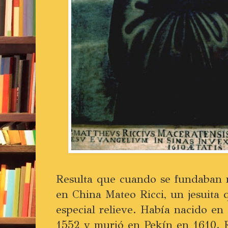
Resulta que cuando se fundaban n
en China Mateo Ricci, un jesuita 
especial relieve. Había nacido en 
1552 y murió en Pekín en 1610. R