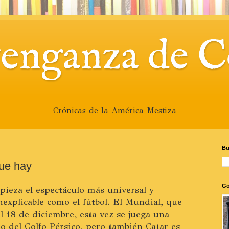
venganza de C
Crónicas de la América Mestiza
Bu
ue hay
Go
ieza el espectáculo más universal y
nexplicable como el fútbol. El Mundial, que
l 18 de diciembre, esta vez se juega una
eo del Golfo Pérsico, pero también Catar es