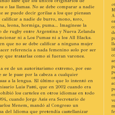
undo sabe que los únicos originarios de
of
s o las llamas. No se debe comparar a nadie
M
e se puede decir gorilas a los que piensan
A
calificar a nadie de burro, mono, toro,
e
lina, leona, hormiga, puma... Imagínese la
c
o de rugby entre Argentina y Nueva Zelanda
d
cionar ni a Los Pumas ni a los All Blacks.
p
en que no se debe calificar a ninguna mujer
l
acer referencia a nada femenino solo por ser
l
c
y que tratarlas como si fueran varones.
s
p
ma es de un autoritarismo extremo, por eso
p
 se le pase por la cabeza a cualquier
o
sas a la lengua. El último que lo intentó en
s
misario Luis Patti, que en 2002 cuando era
p
ohibió los carteles en otros idiomas en todo
e
994, cuando Jorge Asís era Secretario de
v
Carlos Menem, mandó al Congreso un
m
a del Idioma que pretendía castellanizar
f