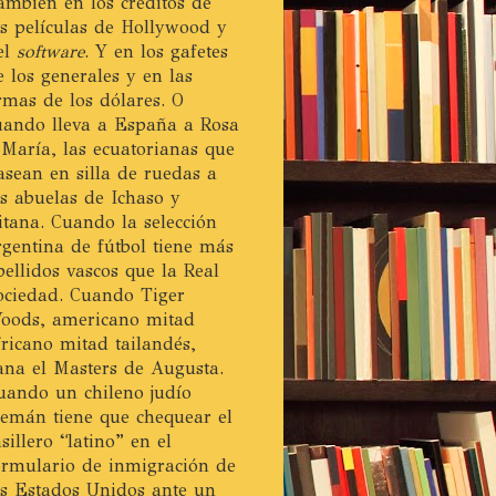
ambién en los créditos de
as películas de Hollywood y
el
software
. Y en los gafetes
e los generales y en las
irmas de los dólares. O
uando lleva a España a Rosa
 María, las ecuatorianas que
asean en silla de ruedas a
as abuelas de Ichaso y
itana. Cuando la selección
rgentina de fútbol tiene más
pellidos vascos que la Real
ociedad. Cuando Tiger
oods, americano mitad
fricano mitad tailandés,
ana el Masters de Augusta.
uando un chileno judío
lemán tiene que chequear el
asillero “latino” en el
ormulario de inmigración de
os Estados Unidos ante un