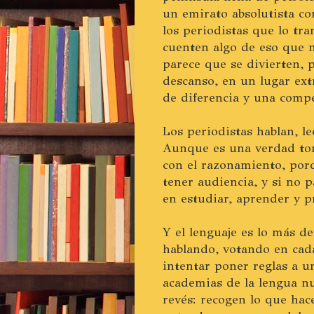
un emirato absolutista con
los periodistas que lo tr
cuenten algo de eso que no
parece que se divierten, p
descanso, en un lugar ext
de diferencia y una compe
Los periodistas hablan, l
Aunque es una verdad ton
con el razonamiento, porq
tener audiencia, y si no p
en estudiar, aprender y pr
Y el lenguaje es lo más d
hablando, votando en cada
intentar poner reglas a u
academias de la lengua n
revés: recogen lo que hac