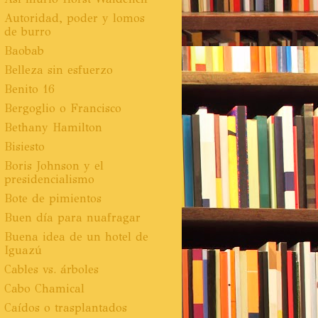
Autoridad, poder y lomos
de burro
Baobab
Belleza sin esfuerzo
Benito 16
Bergoglio o Francisco
Bethany Hamilton
Bisiesto
Boris Johnson y el
presidencialismo
Bote de pimientos
Buen día para nuafragar
Buena idea de un hotel de
Iguazú
Cables vs. árboles
Cabo Chamical
Caídos o trasplantados