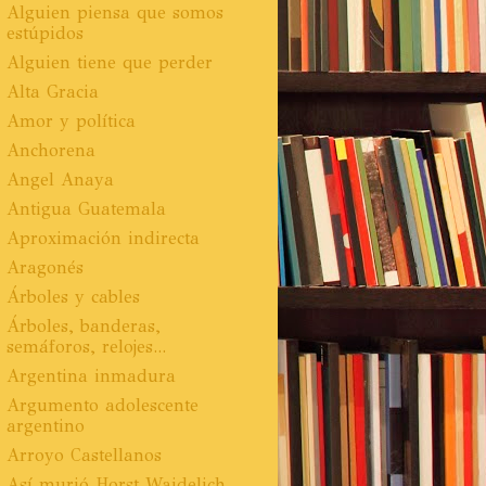
Alguien piensa que somos
estúpidos
Alguien tiene que perder
Alta Gracia
Amor y política
Anchorena
Angel Anaya
Antigua Guatemala
Aproximación indirecta
Aragonés
Árboles y cables
Árboles, banderas,
semáforos, relojes...
Argentina inmadura
Argumento adolescente
argentino
Arroyo Castellanos
Así murió Horst Waidelich