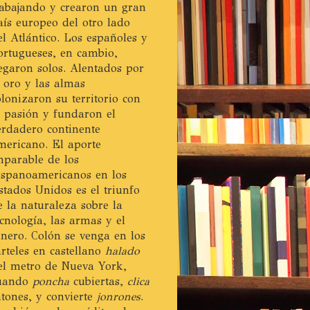
rabajando y crearon un gran
aís europeo del otro lado
el Atlántico. Los españoles y
ortugueses, en cambio,
legaron solos. Alentados por
l oro y las almas
olonizaron su territorio con
a pasión y fundaron el
erdadero continente
mericano. El aporte
mparable de los
ispanoamericanos en los
stados Unidos es el triunfo
e la naturaleza sobre la
ecnología, las armas y el
inero. Colón se venga en los
arteles en castellano
halado
el metro de Nueva York,
uando
poncha
cubiertas,
clica
atones, y convierte
jonrones
.