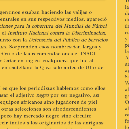
T
l
gentinos estaban haciendo las valijas o
d
entrales en sus respectivos medios, apareció
d
ones para la cobertura del Mundial de Fútbol
f
r el
Instituto Nacional contra la Discriminación,
c
y
unto con la
Defensoría del Público de Servicios
p
ual
. Sorprenden esos nombres tan largos y
l
 título de las recomendaciones el INADI
A
r Catar en inglés: cualquiera que fue al
a
 en castellano la Q va solo antes de UI o de
a
S
W
 es que los periodistas hablemos como ellos
a
sar el adjetivo
negro
por ser negativo, así
g
equipos africanos sino jugadores de piel
C
s otras selecciones son afrodescendientes
a
c
poco hay mercado negro sino circuito
f
cir indios a los originarios de las antiguas
l