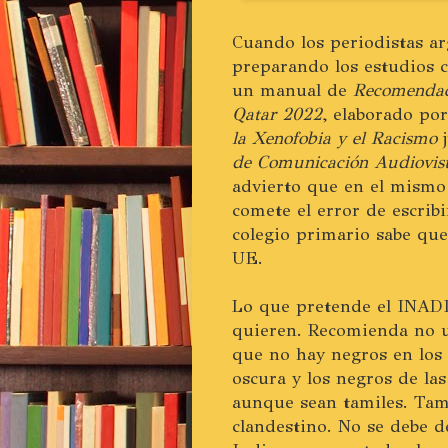
Cuando los periodistas ar
preparando los estudios c
un manual de
Recomendaci
Qatar 2022
, elaborado po
la Xenofobia y el Racismo
j
de Comunicación Audiovis
advierto que en el mismo
comete el error de escribi
colegio primario sabe que
UE.
Lo que pretende el INADI
quieren. Recomienda no u
que no hay negros en los 
oscura y los negros de la
aunque sean tamiles. Tam
clandestino. No se debe de