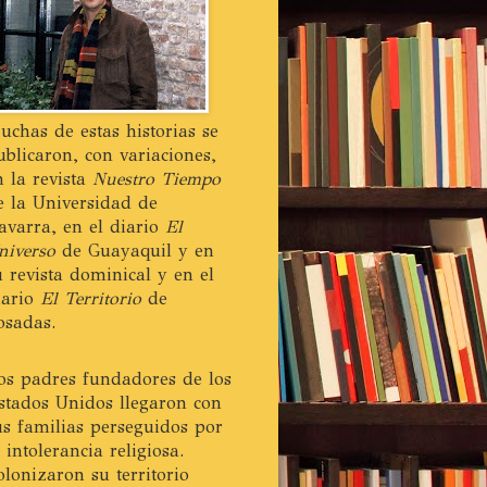
uchas de estas historias se
ublicaron, con variaciones,
n la revista
Nuestro Tiempo
e la Universidad de
avarra, en el diario
El
niverso
de Guayaquil y en
u revista dominical y en el
iario
El Territorio
de
osadas.
os padres fundadores de los
stados Unidos llegaron con
us familias perseguidos por
a intolerancia religiosa.
olonizaron su territorio