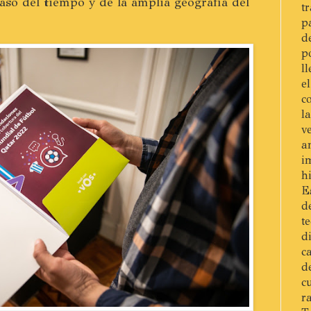
so del tiempo y de la amplia geografía del
t
p
d
p
l
e
c
l
v
a
i
h
E
d
t
d
c
d
c
r