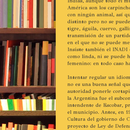
Indias, aunque todo el m
América son los carpincho
con ningún animal, así qu
distinto pero no se puede 
tigre, águila, cuervo, gal
transmisión de un partid
en el que no se puede men
Insiste también el INADI 
como linda, ni se puede h
femenino: en todo caso ha
Intentar regular un idio
no es una buena señal que
autoridad ponerle cortapi
la Argentina fue el subco
intendente de Escobar, pr
el municipio. Antes, en 1
Cultura del gobierno de 
proyecto de Ley de Defens