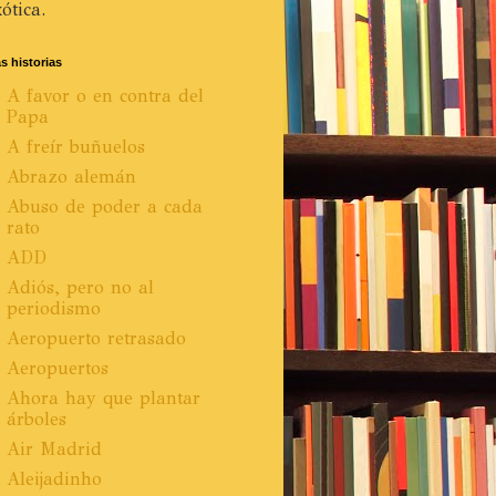
ótica.
s historias
A favor o en contra del
Papa
A freír buñuelos
Abrazo alemán
Abuso de poder a cada
rato
ADD
Adiós, pero no al
periodismo
Aeropuerto retrasado
Aeropuertos
Ahora hay que plantar
árboles
Air Madrid
Aleijadinho