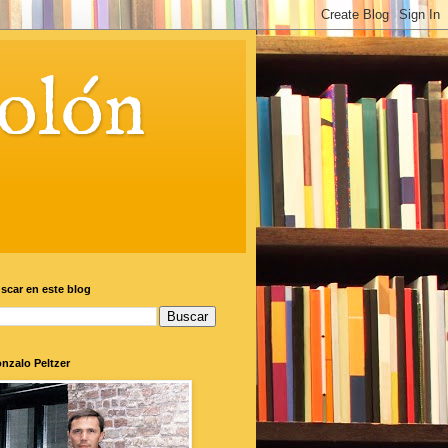
olón
scar en este blog
nzalo Peltzer