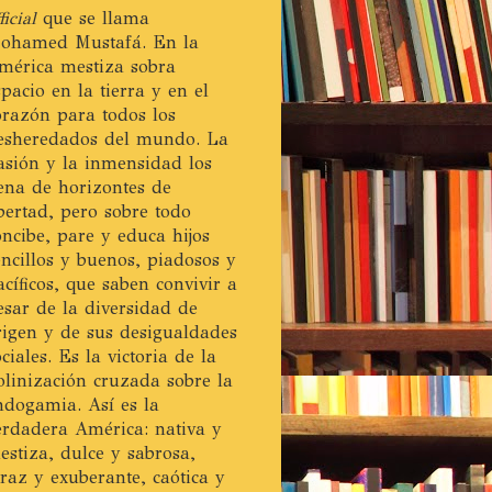
ficial
que se llama
ohamed Mustafá. En la
mérica mestiza sobra
spacio en la tierra y en el
orazón para todos los
esheredados del mundo. La
asión y la inmensidad los
lena de horizontes de
ibertad, pero sobre todo
oncibe, pare y educa hijos
encillos y buenos, piadosos y
acíficos, que saben convivir a
esar de la diversidad de
rigen y de sus desigualdades
ociales. Es la victoria de la
olinización cruzada sobre la
ndogamia. Así es la
erdadera América: nativa y
estiza, dulce y sabrosa,
eraz y exuberante, caótica y