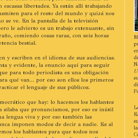
 escasas libertades. Ya están allí trabajando
ansmiten para el resto del mundo y quizá nos
 se ve. En la pantalla de la televisión
ero le advierto es un trabajo extenuante, sin
raño, comiendo cosas raras, con seis horas
M
tencia bestial.
p
e
een y escriben en el idioma de sus audiencias.
d
N
ta y evidente, la enuncio aquí para seguir
U
ue para todo periodista es una obligación
s
ara qué van... por eso son ellos los primeros
d
acticar el lenguaje de sus públicos.
P
emocrático que hay: lo hacemos los hablantes
L
 sílaba que pronunciamos, por eso es inútil
E
na lengua viva y por eso también las
s
unca imponen modos de decir a nadie. Es al
l
emos los hablantes para que todos nos
C