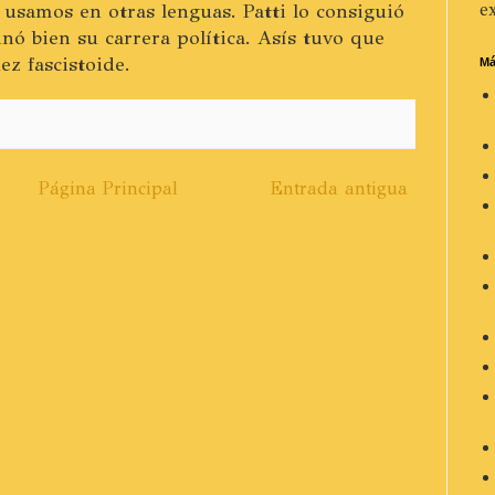
 usamos en otras lenguas. Patti lo consiguió
ex
nó bien su carrera política. Asís tuvo que
ez fascistoide.
Má
Página Principal
Entrada antigua