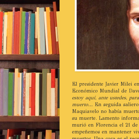
El presidente Javier Milei 
Económico Mundial de Davos
estoy aquí, ante ustedes, pa
muerto...
En seguida saliero
Maquiavelo no había muerto 
su muerte. Lamento informa
murió en Florencia el 21 de
empeñemos en mantener viv
muertos. Una cosa es el rec