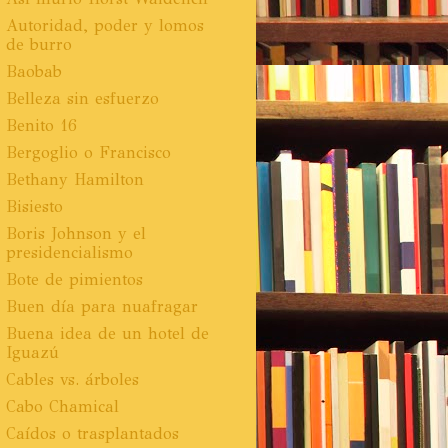
Autoridad, poder y lomos
de burro
Baobab
Belleza sin esfuerzo
Benito 16
Bergoglio o Francisco
Bethany Hamilton
Bisiesto
Boris Johnson y el
presidencialismo
Bote de pimientos
Buen día para nuafragar
Buena idea de un hotel de
Iguazú
Cables vs. árboles
Cabo Chamical
Caídos o trasplantados