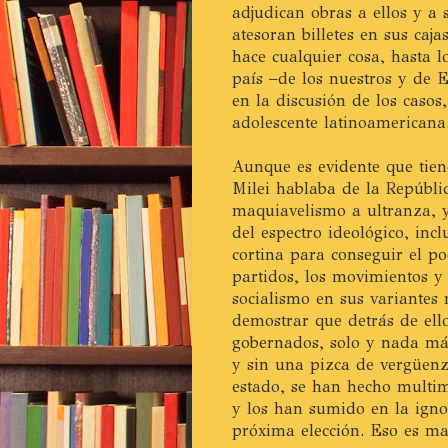
adjudican obras a ellos y a
atesoran billetes en sus caja
hace cualquier cosa, hasta 
país –de los nuestros y de 
en la discusión de los casos
adolescente latinoamericana
Aunque es evidente que tien
Milei hablaba de la Repúbli
maquiavelismo a ultranza, y
del espectro ideológico, incl
cortina para conseguir el p
partidos, los movimientos y
socialismo en sus variantes
demostrar que detrás de ell
gobernados, solo y nada más
y sin una pizca de vergüenz
estado, se han hecho multim
y los han sumido en la ignor
próxima elección. Eso es m