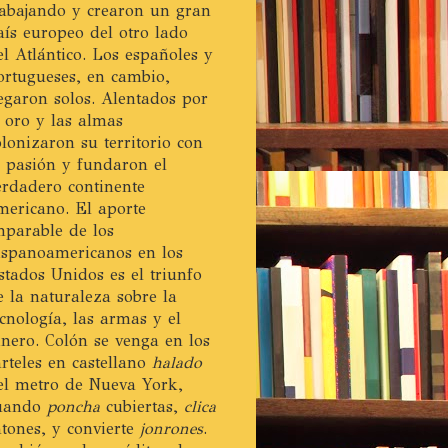
rabajando y crearon un gran
aís europeo del otro lado
el Atlántico. Los españoles y
ortugueses, en cambio,
legaron solos. Alentados por
l oro y las almas
olonizaron su territorio con
a pasión y fundaron el
erdadero continente
mericano. El aporte
mparable de los
ispanoamericanos en los
stados Unidos es el triunfo
e la naturaleza sobre la
ecnología, las armas y el
inero. Colón se venga en los
arteles en castellano
halado
el metro de Nueva York,
uando
poncha
cubiertas,
clica
atones, y convierte
jonrones
.