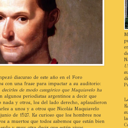
M
p
e
d
N
U
s
empezó discurso de este año en el Foro
d
 con una frase para impactar a su auditorio:
P
ra decirles de modo categórico que Maquiavelo ha
n algunos periodistas argentinos a decir que
L
nada y otros, los del lado derecho, aplaudieron
E
rles a unos y a otros que Nicolás Maquiavelo
s
 junio de 1527. Es curioso que los hombres nos
l
os a muertos que todos sabemos que están bien
C
uerdo y muy otra decir que están vivos