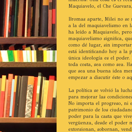
Maquiavelo, el Che Guevara,
Bromas aparte, Milei no se 
a la del maquiavelismo en la
ha leído a Maquiavelo, pero 
maquiavelismo significa, qu
como dé lugar, sin importar
está identificando hoy a la 
única ideología es el poder
toda costa, sea como sea. H
que sea una buena idea men
empezar a discutir éste o aq
La política se volvió la luc
para mejorar las condiciones
No importa el progreso, ni el
patrimonio de los ciudadano
poder para la casta que viv
vergüenza, desde el poder 
extorsionan, sobornan, vend