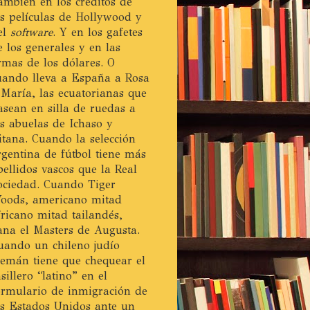
ambién en los créditos de
as películas de Hollywood y
el
software
. Y en los gafetes
e los generales y en las
irmas de los dólares. O
uando lleva a España a Rosa
 María, las ecuatorianas que
asean en silla de ruedas a
as abuelas de Ichaso y
itana. Cuando la selección
rgentina de fútbol tiene más
pellidos vascos que la Real
ociedad. Cuando Tiger
oods, americano mitad
fricano mitad tailandés,
ana el Masters de Augusta.
uando un chileno judío
lemán tiene que chequear el
asillero “latino” en el
ormulario de inmigración de
os Estados Unidos ante un