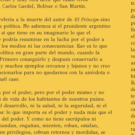
t
 Carlos Gardel, Bolívar o San Martín.
p
d
refería a la muerte del autor de
El Príncipe
sino
p
 política. No sabemos si el presidente argentino
l
sí que tiene en su imaginario lo que el
e
e podría resumirse en la lucha por el poder a
c
 los medios ni las consecuencias. Eso es lo que
l
política en gran parte del mundo, cuando la
v
. Primero conseguirlo y después conservarlo a
a
ay muchos ejemplos cercanos y lejanos y no creo
i
cionarlos para no quedarnos con la anécdota o
h
uél caso.
E
d
ha por el poder, pero por el poder mismo y no
t
 de vida de los habitantes de nuestros países.
d
 desarrollo, ni la salud, ni la seguridad, ni el
c
s: lo que importa es el poder y nada más que el
d
e del poder. Y como no tiene escrúpulos ni
c
mandan, engañan, mienten, roban, estafan,
r
en privilegios, cobran retornos y mordidas, se