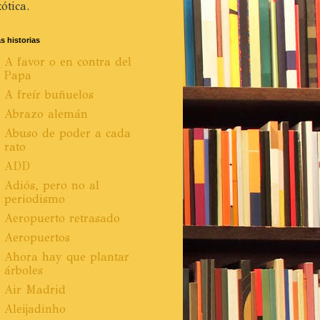
ótica.
s historias
A favor o en contra del
Papa
A freír buñuelos
Abrazo alemán
Abuso de poder a cada
rato
ADD
Adiós, pero no al
periodismo
Aeropuerto retrasado
Aeropuertos
Ahora hay que plantar
árboles
Air Madrid
Aleijadinho