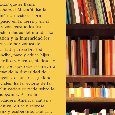
ficial
que se llama
ohamed Mustafá. En la
mérica mestiza sobra
spacio en la tierra y en el
orazón para todos los
esheredados del mundo. La
asión y la inmensidad los
lena de horizontes de
ibertad, pero sobre todo
oncibe, pare y educa hijos
encillos y buenos, piadosos y
acíficos, que saben convivir a
esar de la diversidad de
rigen y de sus desigualdades
ociales. Es la victoria de la
olinización cruzada sobre la
ndogamia. Así es la
erdadera América: nativa y
estiza, dulce y sabrosa,
eraz y exuberante, caótica y