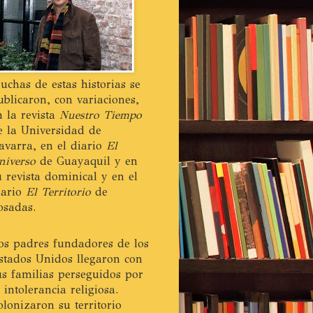
uchas de estas historias se
ublicaron, con variaciones,
n la revista
Nuestro Tiempo
e la Universidad de
avarra, en el diario
El
niverso
de Guayaquil y en
u revista dominical y en el
iario
El Territorio
de
osadas.
os padres fundadores de los
stados Unidos llegaron con
us familias perseguidos por
a intolerancia religiosa.
olonizaron su territorio