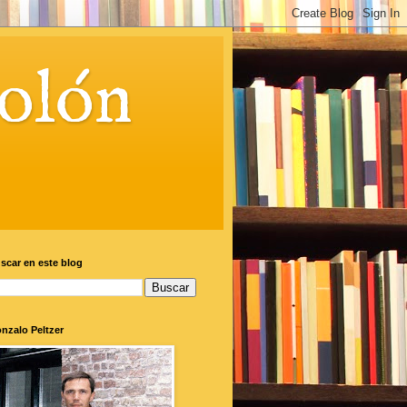
olón
scar en este blog
nzalo Peltzer