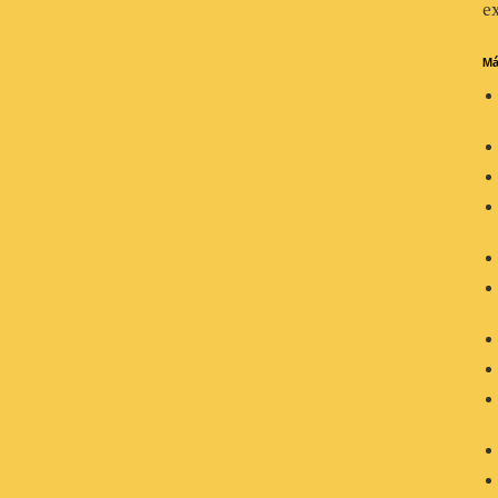
ex
Má