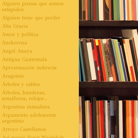
Alguien piensa que somos
estúpidos
Alguien tiene que perder
Alta Gracia
Amor y política
Anchorena
Angel Anaya
Antigua Guatemala
Aproximación indirecta
Aragonés
Árboles y cables
Árboles, banderas,
semáforos, relojes...
Argentina inmadura
Argumento adolescente
argentino
Arroyo Castellanos
Así murió Horst Waidelich