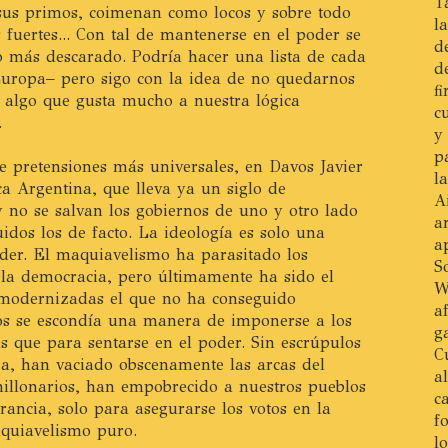
T
 sus primos, coimenan como locos y sobre todo
l
s fuertes... Con tal de mantenerse en el poder se
d
lo más descarado. Podría hacer una lista de cada
d
Europa– pero sigo con la idea de no quedarnos
f
, algo que gusta mucho a nuestra lógica
c
.
y
p
e pretensiones más universales, en Davos Javier
l
ca Argentina, que lleva ya un siglo de
A
 no se salvan los gobiernos de uno y otro lado
a
uidos los de facto. La ideología es solo una
a
oder. El maquiavelismo ha parasitado los
S
 la democracia, pero últimamente ha sido el
W
 modernizadas el que no ha conseguido
a
os se escondía una manera de imponerse a los
g
 que para sentarse en el poder. Sin escrúpulos
C
a, han vaciado obscenamente las arcas del
a
illonarios, han empobrecido a nuestros pueblos
c
ancia, solo para asegurarse los votos en la
f
aquiavelismo puro.
l