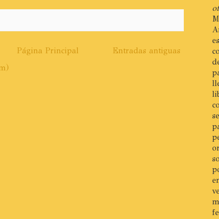
of
M
A
e
Página Principal
Entradas antiguas
c
d
om)
p
l
l
c
s
p
p
o
s
p
e
v
m
f