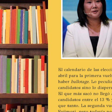
El calendario de las elecc
abril para la primera vuel
haber
ballotage
. Lo peculi
candidatos sino lo disper
El que más sacó no llegó 
candidatos entre el 13 % 
que tanto. La segunda vue
Fujimori, pero todavía no