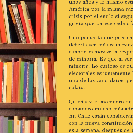
unos años y lo mismo est
América por la misma raz
crisis por el estilo si s
grieta que parece cada d
Uno pensaría que precisa
debería ser más respetada
cuando menos se la respet
de minoría. Es que al ser 
minoría. Lo curioso es qu
electorales es justamente
uno de los candidatos, per
culata.
Quizá sea el momento de 
considero mucho más adec
En Chile están considera
con la nueva constitución
esta semana, después de 