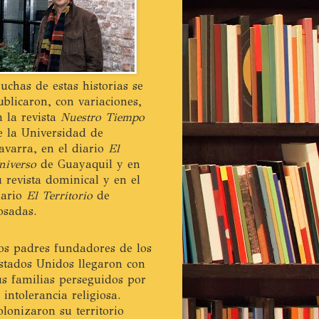
uchas de estas historias se
ublicaron, con variaciones,
n la revista
Nuestro Tiempo
e la Universidad de
avarra, en el diario
El
niverso
de Guayaquil y en
u revista dominical y en el
iario
El Territorio
de
osadas.
os padres fundadores de los
stados Unidos llegaron con
us familias perseguidos por
a intolerancia religiosa.
olonizaron su territorio