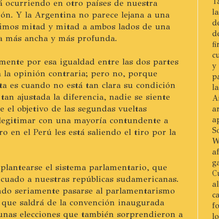
T
á ocurriendo en otro países de nuestra
l
ón. Y la Argentina no parece lejana a una
d
eguimos mitad y mitad a ambos lados de una
d
ía más ancha y más profunda.
f
c
mente por esa igualdad entre las dos partes
y
 la opinión contraria; pero no, porque
p
a es cuando no está tan clara su condición
l
tan ajustada la diferencia, nadie se siente
A
e el objetivo de las segundas vueltas
a
 legitimar con una mayoría contundente a
a
S
o en el Perú les está saliendo el tiro por la
W
a
g
plantearse el sistema parlamentario, que
C
uado a nuestras repúblicas sudamericanas.
a
ndo seriamente pasarse al parlamentarismo
c
 que saldrá de la convención inaugurada
f
unas elecciones que también sorprendieron a
l