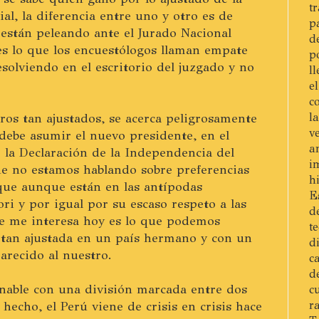
t
ial, la diferencia entre uno y otro es de
p
 están peleando ante el Jurado Nacional
d
 es lo que los encuestólogos llaman empate
p
solviendo en el escritorio del juzgado y no
l
e
c
os tan ajustados, se acerca peligrosamente
l
v
 debe asumir el nuevo presidente, en el
a
 la Declaración de la Independencia del
i
ue no estamos hablando sobre preferencias
h
que aunque están en las antípodas
E
ori y por igual por su escaso respeto a las
d
ue me interesa hoy es lo que podemos
t
 tan ajustada en un país hermano y con un
d
arecido al nuestro.
c
d
rnable con una división marcada entre dos
c
hecho, el Perú viene de crisis en crisis hace
r