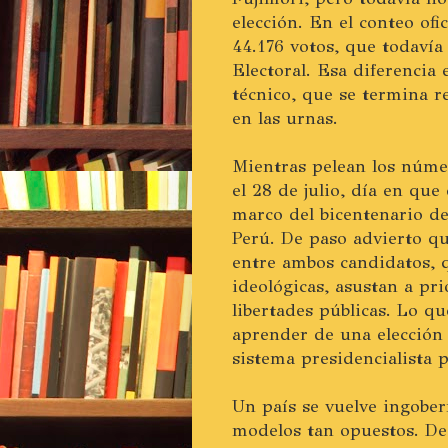
elección. En el conteo ofic
44.176 votos, que todavía
Electoral. Esa diferencia
técnico, que se termina re
en las urnas.
Mientras pelean los númer
el 28 de julio, día en que
marco del bicentenario de
Perú. De paso advierto q
entre ambos candidatos, 
ideológicas, asustan a pri
libertades públicas. Lo q
aprender de una elección
sistema presidencialista p
Un país se vuelve ingobe
modelos tan opuestos. De 