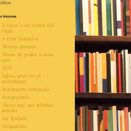
ótica.
s historias
A favor o en contra del
Papa
A freír buñuelos
Abrazo alemán
Abuso de poder a cada
rato
ADD
Adiós, pero no al
periodismo
Aeropuerto retrasado
Aeropuertos
Ahora hay que plantar
árboles
Air Madrid
Aleijadinho