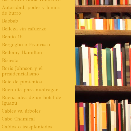
Autoridad, poder y lomos
de burro
Baobab
Belleza sin esfuerzo
Benito 16
Bergoglio o Francisco
Bethany Hamilton
Bisiesto
Boris Johnson y el
presidencialismo
Bote de pimientos
Buen día para nuafragar
Buena idea de un hotel de
Iguazú
Cables vs. árboles
Cabo Chamical
Caídos o trasplantados