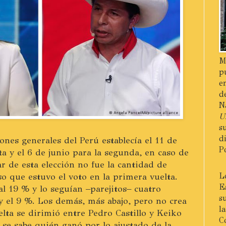
M
p
e
d
N
U
s
d
iones generales del Perú establecía el 11 de
P
ta y el 6 de junio para la segunda, en caso de
ar de esta elección no fue la cantidad de
so que estuvo el voto en la primera vuelta.
L
E
al 19 % y lo seguían –parejitos– cuatro
s
y el 9 %. Los demás, más abajo, pero no crea
l
lta se dirimió entre Pedro Castillo y Keiko
C
 se sabe quién ganó por lo ajustado de la