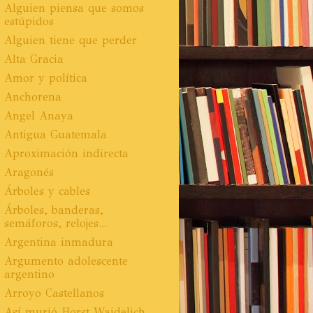
Alguien piensa que somos
estúpidos
Alguien tiene que perder
Alta Gracia
Amor y política
Anchorena
Angel Anaya
Antigua Guatemala
Aproximación indirecta
Aragonés
Árboles y cables
Árboles, banderas,
semáforos, relojes...
Argentina inmadura
Argumento adolescente
argentino
Arroyo Castellanos
Así murió Horst Waidelich