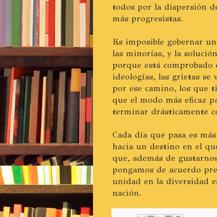
todos por la dispersión de
más progresistas.
Es imposible gobernar un 
las minorías, y la solució
porque está comprobado en
ideologías, las grietas se
por ese camino, los que 
que el modo más eficaz p
terminar drásticamente co
Cada día que pasa es más
hacia un destino en el qu
que, además de gustarnos 
pongamos de acuerdo prec
unidad en la diversidad e
nación.