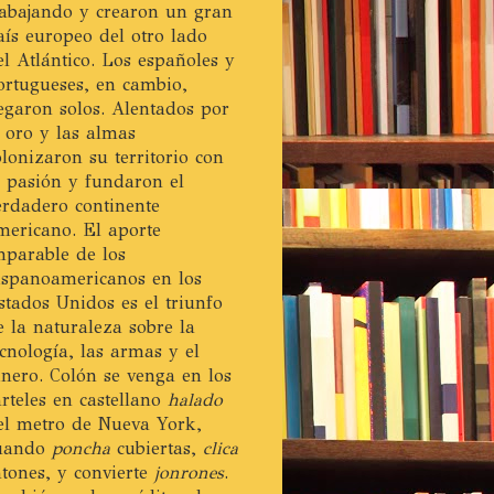
rabajando y crearon un gran
aís europeo del otro lado
el Atlántico. Los españoles y
ortugueses, en cambio,
legaron solos. Alentados por
l oro y las almas
olonizaron su territorio con
a pasión y fundaron el
erdadero continente
mericano. El aporte
mparable de los
ispanoamericanos en los
stados Unidos es el triunfo
e la naturaleza sobre la
ecnología, las armas y el
inero. Colón se venga en los
arteles en castellano
halado
el metro de Nueva York,
uando
poncha
cubiertas,
clica
atones, y convierte
jonrones
.