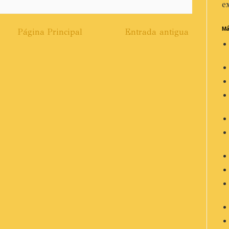
ex
Má
Página Principal
Entrada antigua