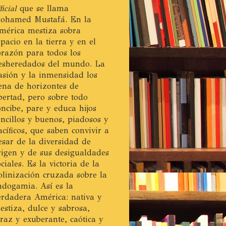
ficial
que se llama
ohamed Mustafá. En la
mérica mestiza sobra
spacio en la tierra y en el
orazón para todos los
esheredados del mundo. La
asión y la inmensidad los
lena de horizontes de
ibertad, pero sobre todo
oncibe, pare y educa hijos
encillos y buenos, piadosos y
acíficos, que saben convivir a
esar de la diversidad de
rigen y de sus desigualdades
ociales. Es la victoria de la
olinización cruzada sobre la
ndogamia. Así es la
erdadera América: nativa y
estiza, dulce y sabrosa,
eraz y exuberante, caótica y