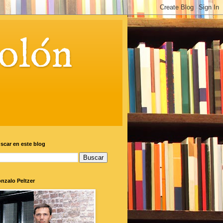
olón
scar en este blog
nzalo Peltzer