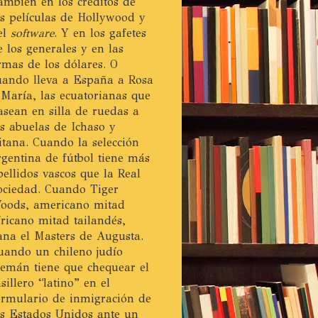
ambién en los créditos de
as películas de Hollywood y
el
software
. Y en los gafetes
e los generales y en las
irmas de los dólares. O
uando lleva a España a Rosa
 María, las ecuatorianas que
asean en silla de ruedas a
as abuelas de Ichaso y
itana. Cuando la selección
rgentina de fútbol tiene más
pellidos vascos que la Real
ociedad. Cuando Tiger
oods, americano mitad
fricano mitad tailandés,
ana el Masters de Augusta.
uando un chileno judío
lemán tiene que chequear el
asillero “latino” en el
ormulario de inmigración de
os Estados Unidos ante un