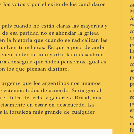
 los votos y por el éxito de los candidatos
of
M
A
e
país cuando no están claras las mayorías y
c
n de esa paridad no es ahondar la grieta
d
 la historia que cuando se radicalizan las
p
 vuelven trincheras. Es que a poco de andar
l
tienen poder de uno y otro lado descubren
l
ara conseguir que todos pensemos igual es
c
n los que piensan distinto.
s
p
 urgente que los argentinos nos unamos
p
e estemos todos de acuerdo. Sería genial
o
el dulce de leche y ganarle a Brasil, nos
s
p
isamente en estar en desacuerdo. La
e
s la fortaleza más grande de cualquier
v
m
f