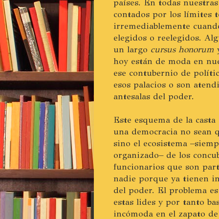
países. En todas nuestras 
contados por los límites 
irremediablemente cuando
elegidos o reelegidos. Al
un largo
cursus honorum
y
hoy están de moda en nue
ese contubernio de polít
esos palacios o son atendi
antesalas del poder.
Este esquema de la casta
una democracia no sean qu
sino el ecosistema –siemp
organizado– de los concub
funcionarios que son part
nadie porque ya tienen i
del poder. El problema es
estas lides y por tanto b
incómoda en el zapato de 