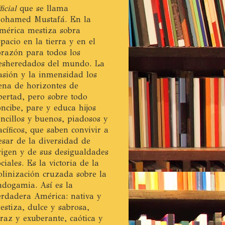
ficial
que se llama
ohamed Mustafá. En la
mérica mestiza sobra
spacio en la tierra y en el
orazón para todos los
esheredados del mundo. La
asión y la inmensidad los
lena de horizontes de
ibertad, pero sobre todo
oncibe, pare y educa hijos
encillos y buenos, piadosos y
acíficos, que saben convivir a
esar de la diversidad de
rigen y de sus desigualdades
ociales. Es la victoria de la
olinización cruzada sobre la
ndogamia. Así es la
erdadera América: nativa y
estiza, dulce y sabrosa,
eraz y exuberante, caótica y