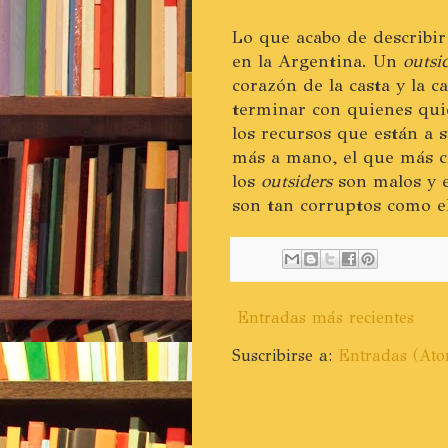
Lo que acabo de describi
en la Argentina. Un
outsi
corazón de la casta y la 
terminar con quienes quie
los recursos que están a 
más a mano, el que más co
los
outsiders
son malos y e
son tan corruptos como el
Entradas más recientes
Suscribirse a:
Entradas (At