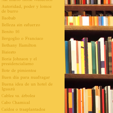
Autoridad, poder y lomos
de burro
Baobab
Belleza sin esfuerzo
Benito 16
Bergoglio o Francisco
Bethany Hamilton
Bisiesto
Boris Johnson y el
presidencialismo
Bote de pimientos
Buen día para nuafragar
Buena idea de un hotel de
Iguazú
Cables vs. árboles
Cabo Chamical
Caídos o trasplantados