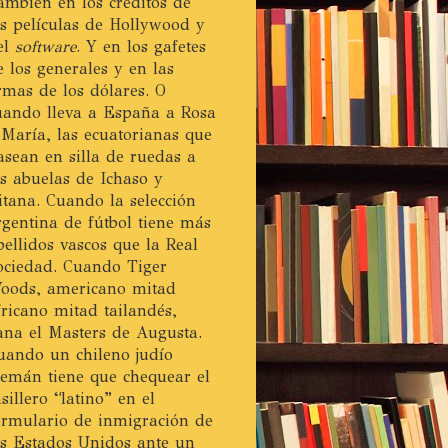
ambién en los créditos de
as películas de Hollywood y
el
software
. Y en los gafetes
e los generales y en las
irmas de los dólares. O
uando lleva a España a Rosa
 María, las ecuatorianas que
asean en silla de ruedas a
as abuelas de Ichaso y
itana. Cuando la selección
rgentina de fútbol tiene más
pellidos vascos que la Real
ociedad. Cuando Tiger
oods, americano mitad
fricano mitad tailandés,
ana el Masters de Augusta.
uando un chileno judío
lemán tiene que chequear el
asillero “latino” en el
ormulario de inmigración de
os Estados Unidos ante un