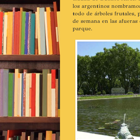
los argentinos nombramos 
todo de árboles frutales,
de semana en las afueras 
parque.