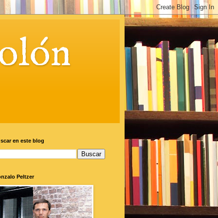
olón
scar en este blog
nzalo Peltzer