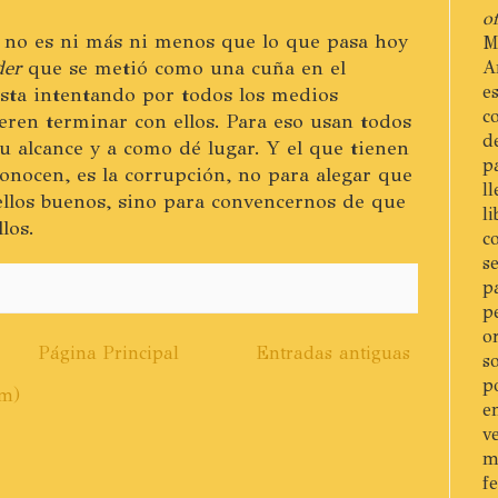
of
r no es ni más ni menos que lo que pasa hoy
M
der
que se metió como una cuña en el
A
e
casta intentando por todos los medios
c
ren terminar con ellos. Para eso usan todos
d
su alcance y a como dé lugar. Y el que tienen
p
nocen, es la corrupción, no para alegar que
l
llos buenos, sino para convencernos de que
l
los.
c
s
p
p
o
Página Principal
Entradas antiguas
s
p
om)
e
v
m
f