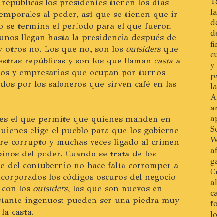
T
repúblicas los presidentes tienen los días
l
temporales al poder, así que se tienen que ir
d
 se termina el período para el que fueron
d
gunos llegan hasta la presidencia después de
f
 otros no. Los que no, son los
outsiders
que
c
stras repúblicas y son los que llaman
casta
a
y
icos y empresarios que ocupan por turnos
p
dos por los saloneros que sirven café en las
l
A
a
 es el que permite que quienes manden en
a
S
ienes elige el pueblo para que los gobierne
W
re corrupto y muchas veces ligado al crimen
a
inos del poder. Cuando se trata de los
g
e del contubernio no hace falta corromper a
C
ncorporados los códigos oscuros del negocio
a
 con los
outsiders
, los que son nuevos en
c
astante ingenuos: pueden ser una piedra muy
f
la casta.
l