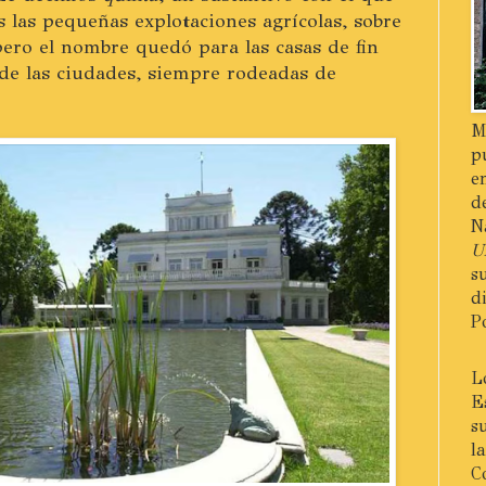
las pequeñas explotaciones agrícolas, sobre
 pero el nombre quedó para las casas de fin
de las ciudades, siempre rodeadas de
M
p
e
d
N
U
s
d
P
L
E
s
l
C