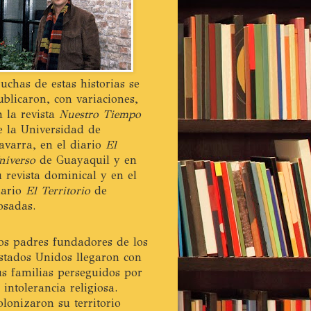
uchas de estas historias se
ublicaron, con variaciones,
n la revista
Nuestro Tiempo
e la Universidad de
avarra, en el diario
El
niverso
de Guayaquil y en
u revista dominical y en el
iario
El Territorio
de
osadas.
os padres fundadores de los
stados Unidos llegaron con
us familias perseguidos por
a intolerancia religiosa.
olonizaron su territorio