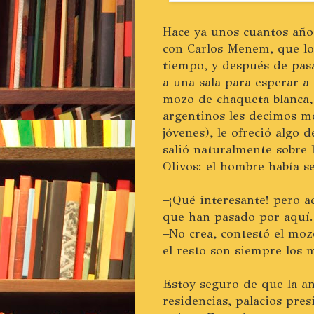
Hace ya unos cuantos año
con Carlos Menem, que lo 
tiempo, y después de pasa
a una sala para esperar a 
mozo de chaqueta blanca,
argentinos les decimos m
jóvenes), le ofreció algo 
salió naturalmente sobre 
Olivos: el hombre había s
–¡Qué interesante! pero a
que han pasado por aquí.
–No crea, contestó el moz
el resto son siempre los 
Estoy seguro de que la an
residencias, palacios pre