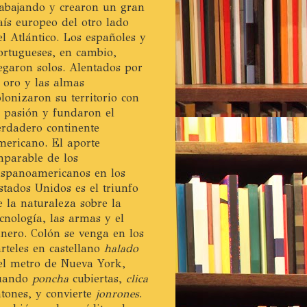
rabajando y crearon un gran
aís europeo del otro lado
el Atlántico. Los españoles y
ortugueses, en cambio,
legaron solos. Alentados por
l oro y las almas
olonizaron su territorio con
a pasión y fundaron el
erdadero continente
mericano. El aporte
mparable de los
ispanoamericanos en los
stados Unidos es el triunfo
e la naturaleza sobre la
ecnología, las armas y el
inero. Colón se venga en los
arteles en castellano
halado
el metro de Nueva York,
uando
poncha
cubiertas,
clica
atones, y convierte
jonrones
.