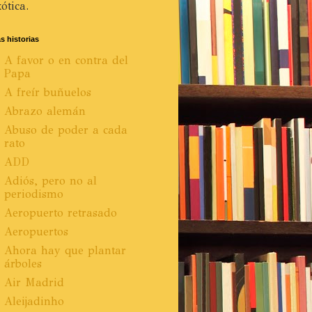
ótica.
s historias
A favor o en contra del
Papa
A freír buñuelos
Abrazo alemán
Abuso de poder a cada
rato
ADD
Adiós, pero no al
periodismo
Aeropuerto retrasado
Aeropuertos
Ahora hay que plantar
árboles
Air Madrid
Aleijadinho