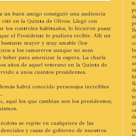
t
p
s un buen amigo consiguió una audiencia
d
citó en la Quinta de Olivos. Llegó con
p
r los controles habituales, lo hicieron pasar
l
que el Presidente lo pudiera recibir. Allí un
e
 bastante mayor y muy amable (los
c
ozos a los camareros aunque no sean
l
v
de beber para amenizar la espera. La charla
a
los años de aquel veterano en la Quinta de
i
ervido a unos cuantos presidentes.
h
E
demás habrá conocido personajes increíbles
d
..
t
o, aquí los que cambian son los presidentes;
d
mismos.
c
d
écdota se repite en cualquiera de las
c
sidenciales y casas de gobierno de nuestros
r