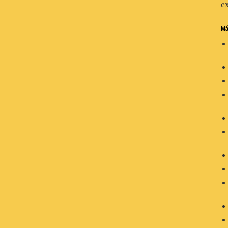
ex
Má