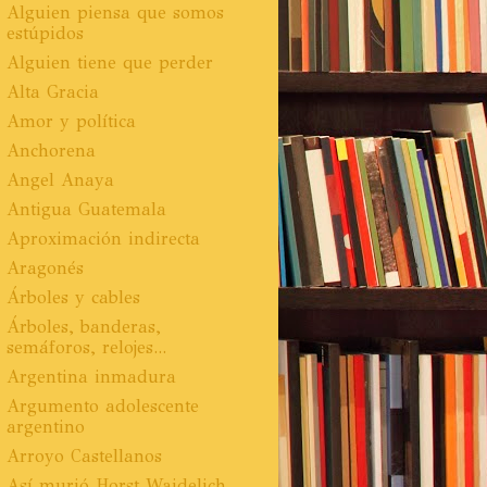
Alguien piensa que somos
estúpidos
Alguien tiene que perder
Alta Gracia
Amor y política
Anchorena
Angel Anaya
Antigua Guatemala
Aproximación indirecta
Aragonés
Árboles y cables
Árboles, banderas,
semáforos, relojes...
Argentina inmadura
Argumento adolescente
argentino
Arroyo Castellanos
Así murió Horst Waidelich