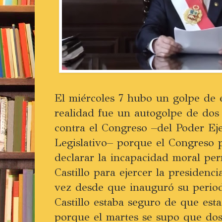
El miércoles 7 hubo un golpe de 
realidad fue un autogolpe de dos
contra el Congreso –del Poder Eje
Legislativo– porque el Congreso 
declarar la incapacidad moral pe
Castillo para ejercer la presidenci
vez desde que inauguró su perio
Castillo estaba seguro de que esta
porque el martes se supo que dos