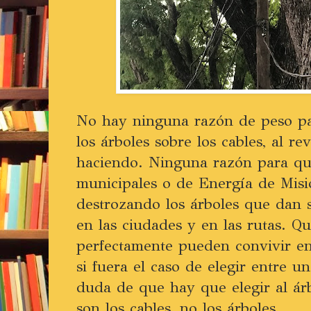
No hay ninguna razón de peso pa
los árboles sobre los cables, al r
haciendo. Ninguna razón para que
municipales o de Energía de Misi
destrozando los árboles que dan 
en las ciudades y en las rutas. Q
perfectamente pueden convivir en
si fuera el caso de elegir entre 
duda de que hay que elegir al árb
son los cables, no los árboles.