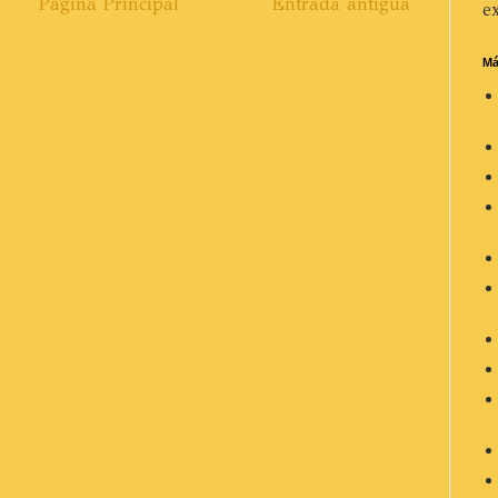
Página Principal
Entrada antigua
ex
Má