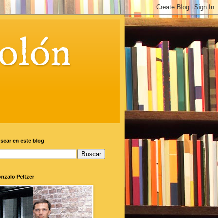
olón
scar en este blog
nzalo Peltzer