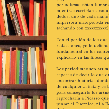
periodistas sabían fumar e
mientras escribían a toda
dedos, uno de cada mano
impresora incorporada en
tachando con xxxxxxxxxx)
Con el perdón de los que 
redacciones, yo lo defien
fundamental en los conten
explicarlo en las líneas q
Los periodistas son artis
capaces de decir lo que ot
encontrar historias donde
de cualquier artista y es 
para conseguirlo los artis
reprocharía a Picasso que
pintar el Guernica; ni a F