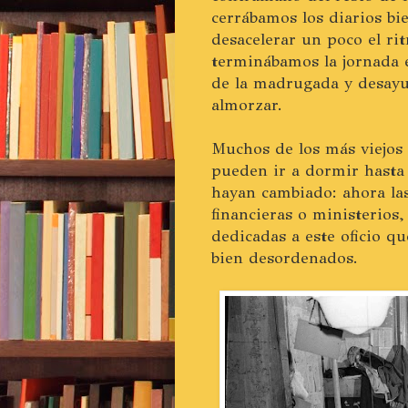
cerrábamos los diarios bi
desacelerar un poco el ri
terminábamos la jornada e
de la madrugada y desayu
almorzar.
Muchos de los más viejos 
pueden ir a dormir hasta
hayan cambiado: ahora las
financieras o ministerios
dedicadas a este oficio q
bien desordenados.