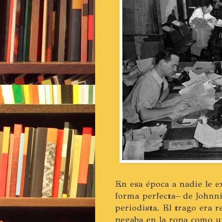
En esa época a nadie le e
forma perfecta– de Johnni
periodista. El trago era 
pegaba en la ropa como un