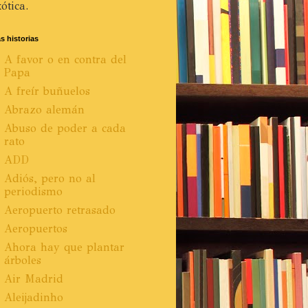
ótica.
s historias
A favor o en contra del
Papa
A freír buñuelos
Abrazo alemán
Abuso de poder a cada
rato
ADD
Adiós, pero no al
periodismo
Aeropuerto retrasado
Aeropuertos
Ahora hay que plantar
árboles
Air Madrid
Aleijadinho