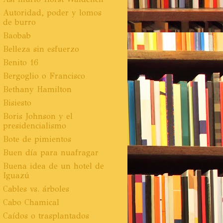
Autoridad, poder y lomos
de burro
Baobab
Belleza sin esfuerzo
Benito 16
Bergoglio o Francisco
Bethany Hamilton
Bisiesto
Boris Johnson y el
presidencialismo
Bote de pimientos
Buen día para nuafragar
Buena idea de un hotel de
Iguazú
Cables vs. árboles
Cabo Chamical
Caídos o trasplantados