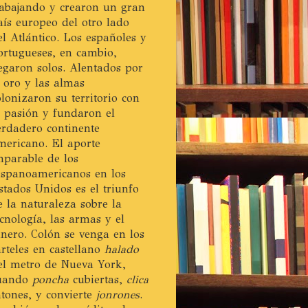
rabajando y crearon un gran
aís europeo del otro lado
el Atlántico. Los españoles y
ortugueses, en cambio,
legaron solos. Alentados por
l oro y las almas
olonizaron su territorio con
a pasión y fundaron el
erdadero continente
mericano. El aporte
mparable de los
ispanoamericanos en los
stados Unidos es el triunfo
e la naturaleza sobre la
ecnología, las armas y el
inero. Colón se venga en los
arteles en castellano
halado
el metro de Nueva York,
uando
poncha
cubiertas,
clica
atones, y convierte
jonrones
.