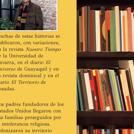
uchas de estas historias se
ublicaron, con variaciones,
n la revista
Nuestro Tiempo
e la Universidad de
avarra, en el diario
El
niverso
de Guayaquil y en
u revista dominical y en el
iario
El Territorio
de
osadas.
os padres fundadores de los
stados Unidos llegaron con
us familias perseguidos por
a intolerancia religiosa.
olonizaron su territorio