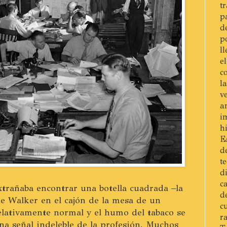
t
p
d
p
l
e
c
l
v
a
i
h
E
d
t
d
c
xtrañaba encontrar una botella cuadrada –la
d
e Walker en el cajón de la mesa de un
c
relativamente normal y el humo del tabaco se
r
a señal indeleble de la profesión. Muchos