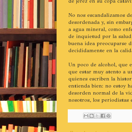
de jerez en su copa catav
No nos escandalizamos de 
desordenada y, sin embar
a agua mineral, como enf
de inquietud por la salud
buena idea preocuparse d
decididamente en la calid
Un poco de alcohol, que e
que estar muy atento a u
quienes escriben la histor
entienda bien: no estoy h
desorden normal de la vi
nosotros, los periodistas 