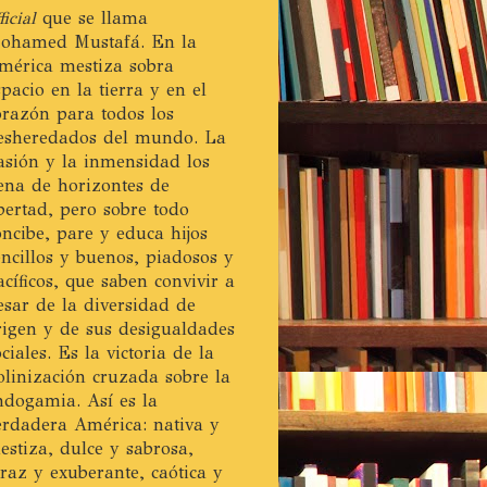
ficial
que se llama
ohamed Mustafá. En la
mérica mestiza sobra
spacio en la tierra y en el
orazón para todos los
esheredados del mundo. La
asión y la inmensidad los
lena de horizontes de
ibertad, pero sobre todo
oncibe, pare y educa hijos
encillos y buenos, piadosos y
acíficos, que saben convivir a
esar de la diversidad de
rigen y de sus desigualdades
ociales. Es la victoria de la
olinización cruzada sobre la
ndogamia. Así es la
erdadera América: nativa y
estiza, dulce y sabrosa,
eraz y exuberante, caótica y