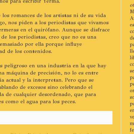
inos para escribir Yerma.
of
M
los romances de los artistas ni de su vida
A
go, nos piden a los periodistas que vivamos
e
ermeras en el quirófano. Aunque se disfrace
c
 de los periodistas, creo que no es una
d
emasiado por ella porque influye
p
ad de los contenidos.
l
l
c
s peligroso en una industria en la que hay
s
na máquina de precisión, no lo es entre
p
ia actual y la interpretan. Pero que se
p
ablando de excesos sino celebrando el
o
da de cualquier desordenado, que para
s
es como el agua para los peces.
p
e
v
m
f