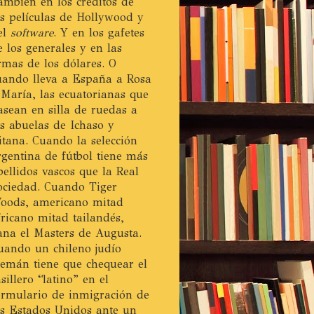
ambién en los créditos de
as películas de Hollywood y
el
software
. Y en los gafetes
e los generales y en las
irmas de los dólares. O
uando lleva a España a Rosa
 María, las ecuatorianas que
asean en silla de ruedas a
as abuelas de Ichaso y
itana. Cuando la selección
rgentina de fútbol tiene más
pellidos vascos que la Real
ociedad. Cuando Tiger
oods, americano mitad
fricano mitad tailandés,
ana el Masters de Augusta.
uando un chileno judío
lemán tiene que chequear el
asillero “latino” en el
ormulario de inmigración de
os Estados Unidos ante un