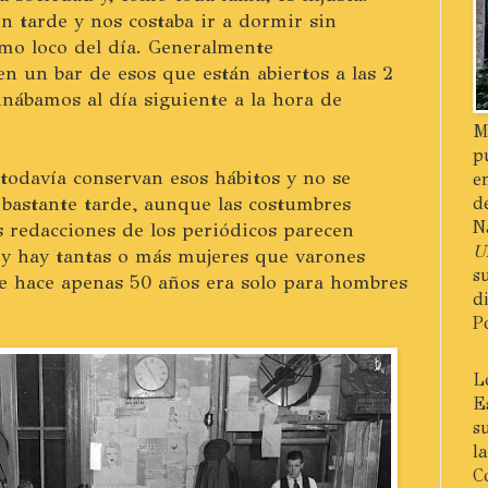
en tarde y nos costaba ir a dormir sin
tmo loco del día. Generalmente
n un bar de esos que están abiertos a las 2
nábamos al día siguiente a la hora de
M
p
todavía conservan esos hábitos y no se
e
 bastante tarde, aunque las costumbres
d
N
 redacciones de los periódicos parecen
U
, y hay tantas o más mujeres que varones
s
ue hace apenas 50 años era solo para hombres
d
P
L
E
s
l
C