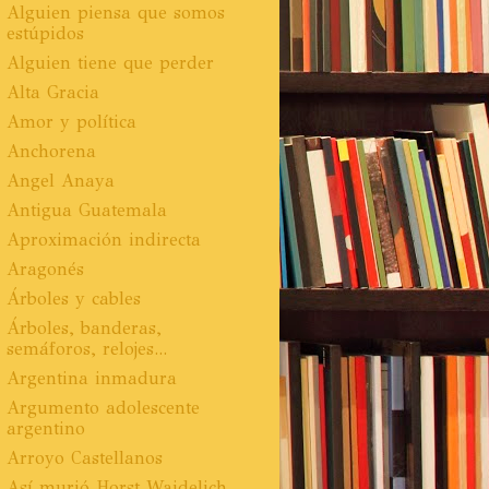
Alguien piensa que somos
estúpidos
Alguien tiene que perder
Alta Gracia
Amor y política
Anchorena
Angel Anaya
Antigua Guatemala
Aproximación indirecta
Aragonés
Árboles y cables
Árboles, banderas,
semáforos, relojes...
Argentina inmadura
Argumento adolescente
argentino
Arroyo Castellanos
Así murió Horst Waidelich