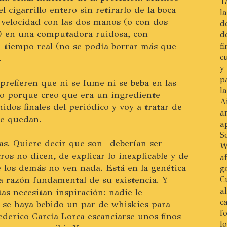
T
l cigarrillo entero sin retirarlo de la boca
l
 velocidad con las dos manos (o con dos
d
) en una computadora ruidosa, con
d
 tiempo real (no se podía borrar más que
f
c
.
y
p
prefieren que ni se fume ni se beba en las
l
do porque creo que era un ingrediente
A
idos finales del periódico y voy a tratar de
a
ue quedan.
a
S
tas. Quiere decir que son –deberían ser–
W
ros no dicen, de explicar lo inexplicable y de
a
 los demás no ven nada. Está en la genética
g
la razón fundamental de su existencia. Y
C
a
tas necesitan inspiración: nadie le
c
 se haya bebido un par de whiskies para
f
ederico García Lorca escanciarse unos finos
l