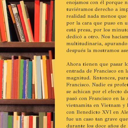
enojamos con él porque n
tuviéramos derecho a imp
realidad nada menos que 
por la cara que puso en u
está presa, por los minuto
dedicó a otro. Nos hacíam
multitudinaria, apurando 
después la mostramos ase
Ahora tienen que pasar l
entrada de Francisco en l
magnitud. Entonces, para 
Francisco. Nadie es profet
se achican por el efecto 
pasó con Francisco en la
vietnamita en Vietnam y h
con Benedicto XVI en Ale
fue un caso tan grave que
durante los doce años de 