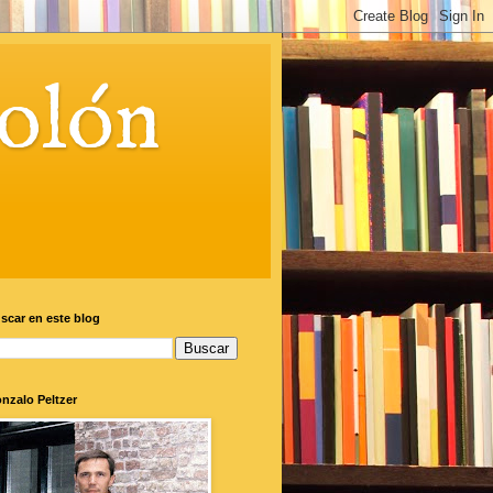
olón
scar en este blog
nzalo Peltzer