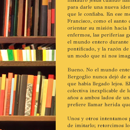
para darle una nueva iden
que le confiaba. En ese m
Francisco, como el santo 
orientar su misión hacia l
enfermos, las periferias g
el mundo entero durante 
pontificado, y la razón d
un modo que ni nos ima
Bueno. No el mundo enter
Bergoglio nunca dejó de 
que había llegado lejos. E
colectiva inexplicable de
años a ambos lados de un
prefiere llamar herida qu
Unos y otros intentamos 
de imitarlo; retorcimos l