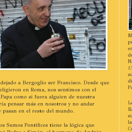
M
p
e
d
N
U
s
d
dejado a Bergoglio ser Francisco. Desde que
P
 eligieron en Roma, nos sentimos con el
 Papa como si fuera alguien de nuestra
L
ería pensar más en nosotros y no andar
E
e pasan en el resto del mundo.
s
l
s Sumos Pontífices tiene la lógica que
C
amó Pedro a Simón, el hermano de Andrés,