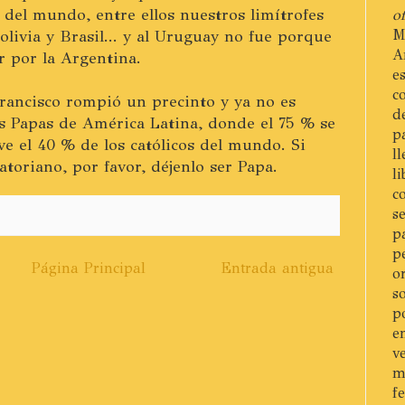
s del mundo, entre ellos nuestros limítrofes
of
livia y Brasil... y al Uruguay no fue porque
M
A
r por la Argentina.
e
c
rancisco rompió un precinto y ya no es
d
s Papas de América Latina, donde el 75 % se
p
ive el 40 % de los católicos del mundo. Si
l
atoriano, por favor, déjenlo ser Papa.
l
c
s
p
p
Página Principal
Entrada antigua
o
s
p
e
v
m
f