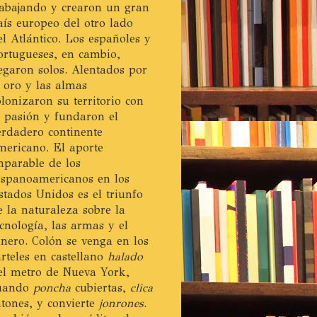
rabajando y crearon un gran
aís europeo del otro lado
el Atlántico. Los españoles y
ortugueses, en cambio,
legaron solos. Alentados por
l oro y las almas
olonizaron su territorio con
a pasión y fundaron el
erdadero continente
mericano. El aporte
mparable de los
ispanoamericanos en los
stados Unidos es el triunfo
e la naturaleza sobre la
ecnología, las armas y el
inero. Colón se venga en los
arteles en castellano
halado
el metro de Nueva York,
uando
poncha
cubiertas,
clica
atones, y convierte
jonrones
.