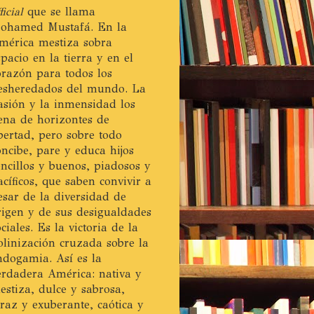
ficial
que se llama
ohamed Mustafá. En la
mérica mestiza sobra
spacio en la tierra y en el
orazón para todos los
esheredados del mundo. La
asión y la inmensidad los
lena de horizontes de
ibertad, pero sobre todo
oncibe, pare y educa hijos
encillos y buenos, piadosos y
acíficos, que saben convivir a
esar de la diversidad de
rigen y de sus desigualdades
ociales. Es la victoria de la
olinización cruzada sobre la
ndogamia. Así es la
erdadera América: nativa y
estiza, dulce y sabrosa,
eraz y exuberante, caótica y