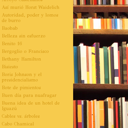
Así murió Horst Waidelich
Autoridad, poder y lomos
de burro
Baobab
Belleza sin esfuerzo
Benito 16
Bergoglio o Francisco
Bethany Hamilton
Bisiesto
Boris Johnson y el
presidencialismo
Bote de pimientos
Buen día para nuafragar
Buena idea de un hotel de
Iguazú
Cables vs. árboles
Cabo Chamical