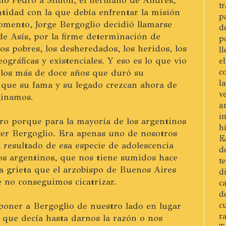
t
tidad con la que debía enfrentar la misión
p
omento, Jorge Bergoglio decidió llamarse
d
de Asís, por la firme determinación de
p
os pobres, los desheredados, los heridos, los
l
eográficas y existenciales. Y eso es lo que vio
e
los más de doce años que duró su
c
l
e que su fama y su legado crezcan ahora de
v
ginamos.
a
i
o porque para la mayoría de los argentinos
h
ser Bergoglio. Era apenas uno de nosotros
E
l resultado de esa especie de adolescencia
d
 los argentinos, que nos tiene sumidos hace
t
a grieta que el arzobispo de Buenos Aires
d
e no conseguimos cicatrizar.
c
d
poner a Bergoglio de nuestro lado en lugar
c
r
o que decía hasta darnos la razón o nos