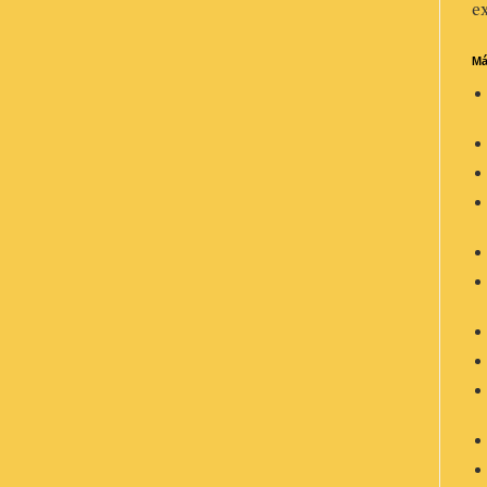
ex
Má