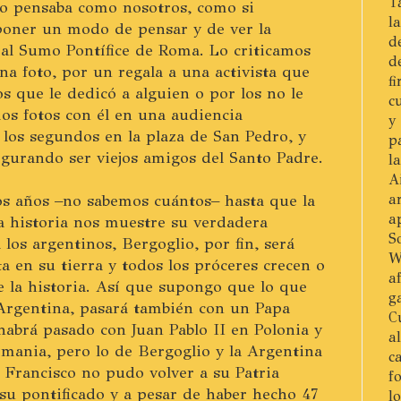
T
o pensaba como nosotros, como si
l
oner un modo de pensar y de ver la
d
al Sumo Pontífice de Roma. Lo criticamos
d
na foto, por un regala a una activista que
f
s que le dedicó a alguien o por los no le
c
os fotos con él en una audiencia
y
los segundos en la plaza de San Pedro, y
p
gurando ser viejos amigos del Santo Padre.
l
A
os años –no sabemos cuántos– hasta que la
a
a
a historia nos muestre su verdadera
S
los argentinos, Bergoglio, por fin, será
W
a en su tierra y todos los próceres crecen o
a
de la historia. Así que supongo que lo que
g
 Argentina, pasará también con un Papa
C
abrá pasado con Juan Pablo II en Polonia y
a
mania, pero lo de Bergoglio y la Argentina
c
 Francisco no pudo volver a su Patria
f
su pontificado y a pesar de haber hecho 47
l