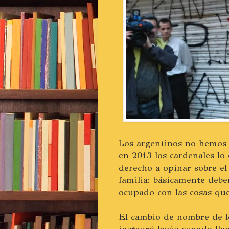
Los argentinos no hemos 
en 2013 los cardenales lo
derecho a opinar sobre el
familia: básicamente deb
ocupado con las cosas qu
El cambio de nombre de lo
instauró Jesús cuando ll