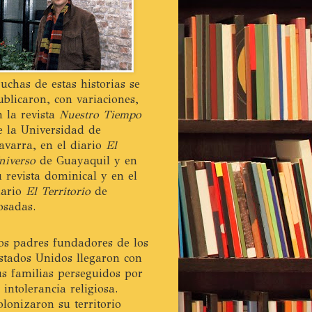
uchas de estas historias se
ublicaron, con variaciones,
n la revista
Nuestro Tiempo
e la Universidad de
avarra, en el diario
El
niverso
de Guayaquil y en
u revista dominical y en el
iario
El Territorio
de
osadas.
os padres fundadores de los
stados Unidos llegaron con
us familias perseguidos por
a intolerancia religiosa.
olonizaron su territorio