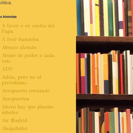
ótica.
s historias
A favor o en contra del
Papa
A freír buñuelos
Abrazo alemán
Abuso de poder a cada
rato
ADD
Adiós, pero no al
periodismo
Aeropuerto retrasado
Aeropuertos
Ahora hay que plantar
árboles
Air Madrid
Aleijadinho