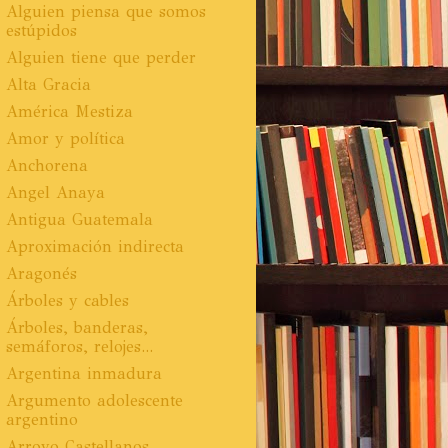
Alguien piensa que somos
estúpidos
Alguien tiene que perder
Alta Gracia
América Mestiza
Amor y política
Anchorena
Angel Anaya
Antigua Guatemala
Aproximación indirecta
Aragonés
Árboles y cables
Árboles, banderas,
semáforos, relojes...
Argentina inmadura
Argumento adolescente
argentino
Arroyo Castellanos