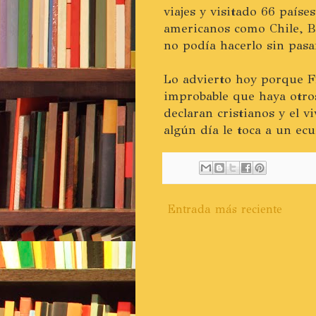
viajes y visitado 66 paíse
americanos como Chile, Bo
no podía hacerlo sin pasa
Lo advierto hoy porque F
improbable que haya otro
declaran cristianos y el v
algún día le toca a un ecu
Entrada más reciente