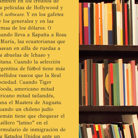
ambién en los créditos de
as películas de Hollywood y
el
software
. Y en los gafetes
e los generales y en las
irmas de los dólares. O
uando lleva a España a Rosa
 María, las ecuatorianas que
asean en silla de ruedas a
as abuelas de Ichaso y
itana. Cuando la selección
rgentina de fútbol tiene más
pellidos vascos que la Real
ociedad. Cuando Tiger
oods, americano mitad
fricano mitad tailandés,
ana el Masters de Augusta.
uando un chileno judío
lemán tiene que chequear el
asillero “latino” en el
ormulario de inmigración de
os Estados Unidos ante un