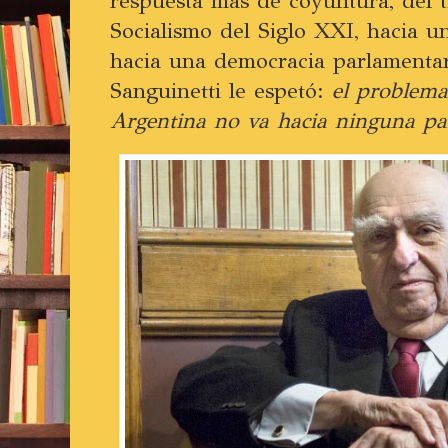
respuesta más de coyuntura, del t
Socialismo del Siglo XXI, hacia u
hacia una democracia parlamentar
Sanguinetti le espetó:
el problema,
Argentina no va hacia ninguna pa