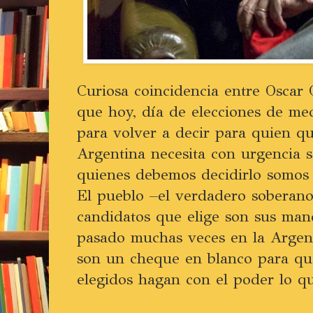
Curiosa coincidencia entre Oscar O
que hoy, día de elecciones de me
para volver a decir para quien qu
Argentina necesita con urgencia 
quienes debemos decidirlo somos 
El pueblo –el verdadero soberano
candidatos que elige son sus ma
pasado muchas veces en la Argent
son un cheque en blanco para que
elegidos hagan con el poder lo q