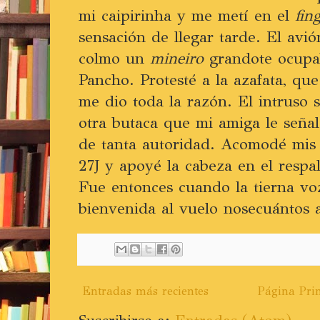
mi caipirinha y me metí en el
fin
sensación de llegar tarde. El avió
colmo un
mineiro
grandote ocupab
Pancho. Protesté a la azafata, qu
me dio toda la razón. El intruso
otra butaca que mi amiga le seña
de tanta autoridad. Acomodé mis
27J y apoyé la cabeza en el resp
Fue entonces cuando la tierna voz
bienvenida al vuelo nosecuántos a
Entradas más recientes
Página Prin