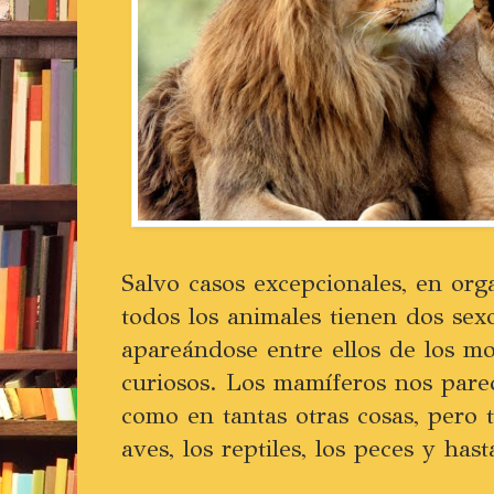
Salvo casos excepcionales, en or
todos los animales tienen dos sex
apareándose entre ellos de los m
curiosos. Los mamíferos nos par
como en tantas otras cosas, pero 
aves, los reptiles, los peces y hast