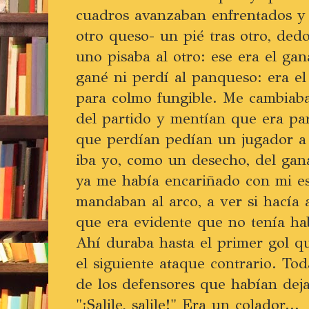
cuadros avanzaban enfrentados y 
otro queso- un pié tras otro, ded
uno pisaba al otro: ese era el ga
gané ni perdí al panqueso: era el
para colmo fungible. Me cambiab
del partido y mentían que era par
que perdían pedían un jugador a
iba yo, como un desecho, del ga
ya me había encariñado con mi e
mandaban al arco, a ver si hacía 
que era evidente que no tenía hab
Ahí duraba hasta el primer gol q
el siguiente ataque contrario. To
de los defensores que habían dej
"¡Salile, salile!" Era un colador...