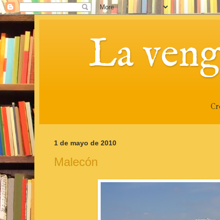
La veng
Cr
1 de mayo de 2010
Malecón