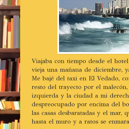
Viajaba con tiempo desde el hot
vieja una mañana de diciembre, y
Me bajé del taxi en El Vedado, co
resto del trayecto por el malecón
izquierda y la ciudad a mi derec
despreocupado por encima del bo
las casas desbaratadas y el mar, q
hasta el muro y a ratos se enmara