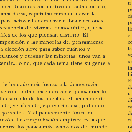
t
ones distintas con motivo de cada comicio,
p
mas taras, repetidas como si fueran la
d
ara activar la democracia. Las elecciones
p
nsecuencia del sistema democrático, que se
l
ífica de los que piensan distinto. El
e
 imposición a las minorías del pensamiento
c
l
la elección sirve para saber cuántos y
v
cuántos y quienes las minorías: unos van a
a
entir... o no, que cada tema tiene su gente a
i
h
E
ue le ha dado más fuerza a la democracia,
d
 se confrontan hacen crecer el pensamiento,
t
l desarrollo de los pueblos. El pensamiento
d
do, verificando, equivocándose, pidiendo
c
mejorando... Y el pensamiento único no
d
razón. La comprobación empírica es la que
c
r
s entre los países más avanzados del mundo