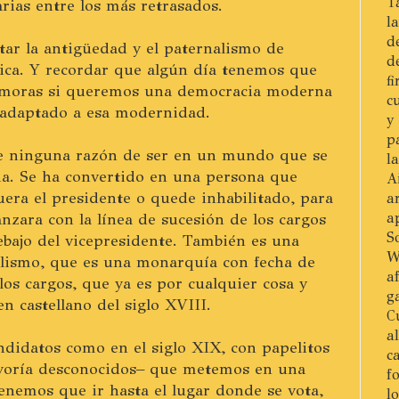
T
arias entre los más retrasados.
l
d
tar la antigüedad y el paternalismo de
d
tica. Y recordar que algún día tenemos que
f
émoras si queremos una democracia moderna
c
 adaptado a esa modernidad.
y
p
ne ninguna razón de ser en un mundo que se
l
ia. Se ha convertido en una persona que
A
uera el presidente o quede inhabilitado, para
a
a
anzara con la línea de sucesión de los cargos
S
ebajo del vicepresidente. También es una
W
alismo, que es una monarquía con fecha de
a
los cargos, que ya es por cualquier cosa y
g
 castellano del siglo XVIII.
C
a
ndidatos como en el siglo XIX, con papelitos
c
ayoría desconocidos– que metemos en una
f
tenemos que ir hasta el lugar donde se vota,
l