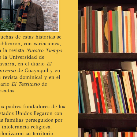
uchas de estas historias se
ublicaron, con variaciones,
n la revista
Nuestro Tiempo
e la Universidad de
avarra, en el diario
El
niverso
de Guayaquil y en
u revista dominical y en el
iario
El Territorio
de
osadas.
os padres fundadores de los
stados Unidos llegaron con
us familias perseguidos por
a intolerancia religiosa.
olonizaron su territorio