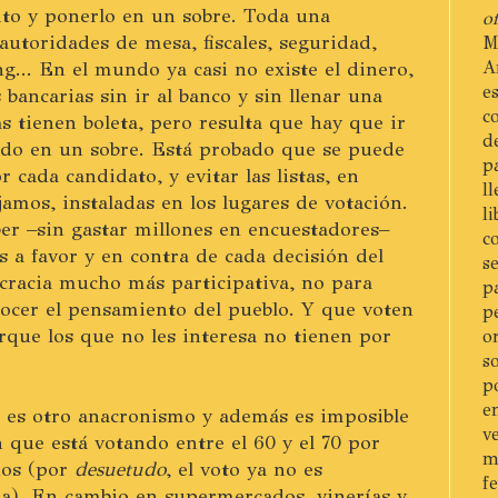
lito y ponerlo en un sobre. Toda una
of
autoridades de mesa, fiscales, seguridad,
M
A
ing... En el mundo ya casi no existe el dinero,
e
bancarias sin ir al banco y sin llenar una
c
as tienen boleta, pero resulta que hay que ir
d
ido en un sobre. Está probado que se puede
p
 cada candidato, y evitar las listas, en
l
amos, instaladas en los lugares de votación.
l
er –sin gastar millones en encuestadores–
c
 a favor y en contra de cada decisión del
s
cracia mucho más participativa, no para
p
nocer el pensamiento del pueblo. Y que voten
p
orque los que no les interesa no tienen por
o
s
p
e
o es otro anacronismo y además es imposible
v
 que está votando entre el 60 y el 70 por
m
dos (por
desuetudo
, el voto ya no es
f
na). En cambio en supermercados, vinerías y