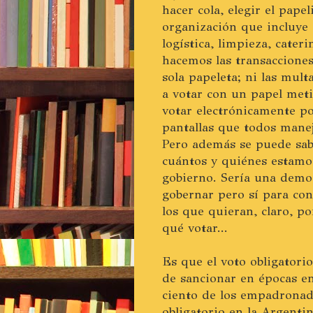
hacer cola, elegir el pape
organización que incluye 
logística, limpieza, cater
hacemos las transacciones 
sola papeleta; ni las mult
a votar con un papel met
votar electrónicamente por
pantallas que todos manej
Pero además se puede sab
cuántos y quiénes estamos
gobierno. Sería una demo
gobernar pero sí para co
los que quieran, claro, p
qué votar...
Es que el voto obligatori
de sancionar en épocas en
ciento de los empadrona
obligatorio en la Argenti