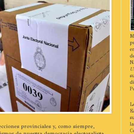
M
p
e
d
N
U
s
d
P
L
E
s
l
lecciones provinciales y, como siempre,
C
ismos de nuestra democracia electoralista.