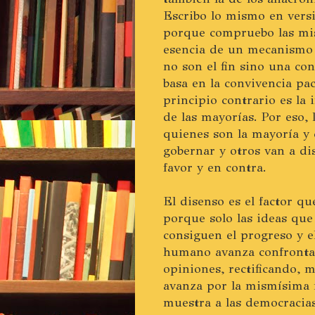
Escribo lo mismo en versi
porque compruebo las mis
esencia de un mecanismo p
no son el fin sino una co
basa en la convivencia pac
principio contrario es la
de las mayorías. Por eso, 
quienes son la mayoría y 
gobernar y otros van a dis
favor y en contra.
El disenso es el factor q
porque solo las ideas que
consiguen el progreso y e
humano avanza confrontan
opiniones, rectificando, 
avanza por la mismísima 
muestra a las democracia