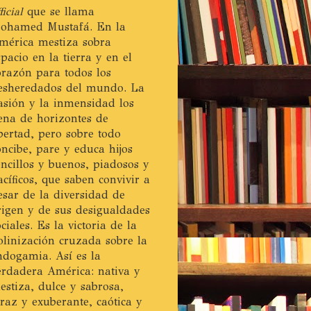
ficial
que se llama
ohamed Mustafá. En la
mérica mestiza sobra
spacio en la tierra y en el
orazón para todos los
esheredados del mundo. La
asión y la inmensidad los
lena de horizontes de
ibertad, pero sobre todo
oncibe, pare y educa hijos
encillos y buenos, piadosos y
acíficos, que saben convivir a
esar de la diversidad de
rigen y de sus desigualdades
ociales. Es la victoria de la
olinización cruzada sobre la
ndogamia. Así es la
erdadera América: nativa y
estiza, dulce y sabrosa,
eraz y exuberante, caótica y