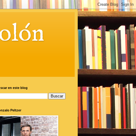
olón
scar en este blog
nzalo Peltzer