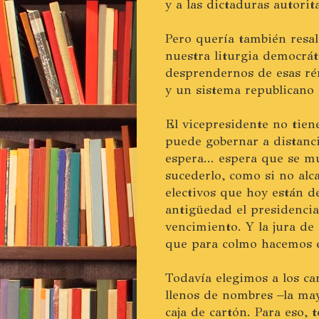
y a las dictaduras autorit
Pero quería también resal
nuestra liturgia democrá
desprendernos de esas r
y un sistema republicano
El vicepresidente no tie
puede gobernar a distanc
espera... espera que se m
sucederlo, como si no alc
electivos que hoy están d
antigüedad el presidenci
vencimiento. Y la jura de 
que para colmo hacemos en
Todavía elegimos a los ca
llenos de nombres –la m
caja de cartón. Para eso, 