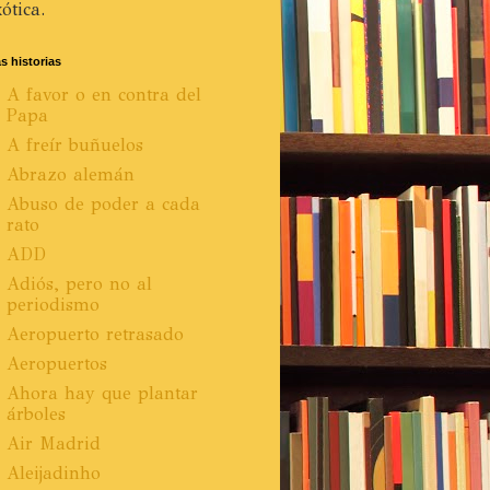
ótica.
s historias
A favor o en contra del
Papa
A freír buñuelos
Abrazo alemán
Abuso de poder a cada
rato
ADD
Adiós, pero no al
periodismo
Aeropuerto retrasado
Aeropuertos
Ahora hay que plantar
árboles
Air Madrid
Aleijadinho