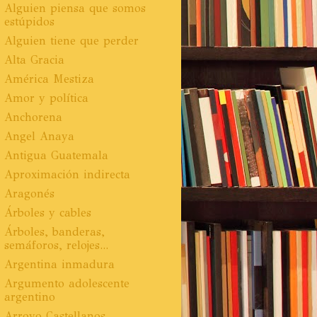
Alguien piensa que somos
estúpidos
Alguien tiene que perder
Alta Gracia
América Mestiza
Amor y política
Anchorena
Angel Anaya
Antigua Guatemala
Aproximación indirecta
Aragonés
Árboles y cables
Árboles, banderas,
semáforos, relojes...
Argentina inmadura
Argumento adolescente
argentino
Arroyo Castellanos