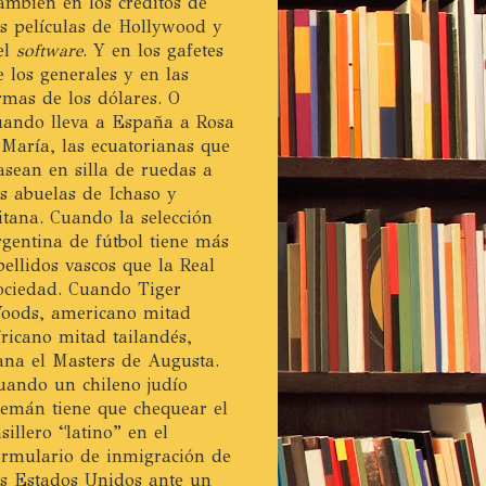
ambién en los créditos de
as películas de Hollywood y
el
software
. Y en los gafetes
e los generales y en las
irmas de los dólares. O
uando lleva a España a Rosa
 María, las ecuatorianas que
asean en silla de ruedas a
as abuelas de Ichaso y
itana. Cuando la selección
rgentina de fútbol tiene más
pellidos vascos que la Real
ociedad. Cuando Tiger
oods, americano mitad
fricano mitad tailandés,
ana el Masters de Augusta.
uando un chileno judío
lemán tiene que chequear el
asillero “latino” en el
ormulario de inmigración de
os Estados Unidos ante un