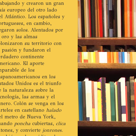
rabajando y crearon un gran
aís europeo del otro lado
el Atlántico. Los españoles y
ortugueses, en cambio,
legaron solos. Alentados por
l oro y las almas
olonizaron su territorio con
a pasión y fundaron el
erdadero continente
mericano. El aporte
mparable de los
ispanoamericanos en los
stados Unidos es el triunfo
e la naturaleza sobre la
ecnología, las armas y el
inero. Colón se venga en los
arteles en castellano
halado
el metro de Nueva York,
uando
poncha
cubiertas,
clica
atones, y convierte
jonrones
.