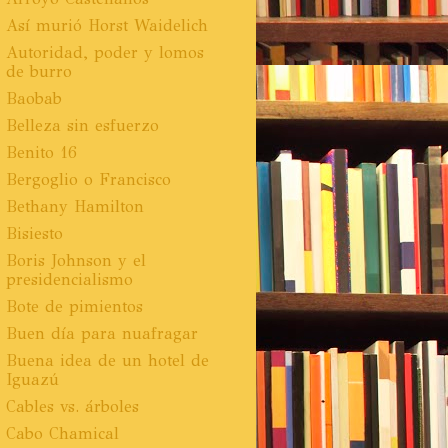
Así murió Horst Waidelich
Autoridad, poder y lomos
de burro
Baobab
Belleza sin esfuerzo
Benito 16
Bergoglio o Francisco
Bethany Hamilton
Bisiesto
Boris Johnson y el
presidencialismo
Bote de pimientos
Buen día para nuafragar
Buena idea de un hotel de
Iguazú
Cables vs. árboles
Cabo Chamical