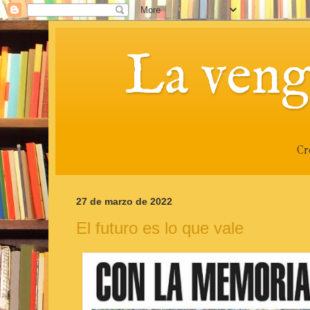
La veng
Cr
27 de marzo de 2022
El futuro es lo que vale