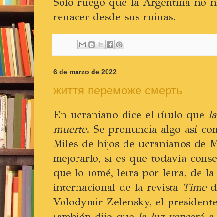
Solo ruego que la Argentina no n
renacer desde sus ruinas.
6 de marzo de 2022
життя переможе смерть
En ucraniano dice el título que
l
muerte
. Se pronuncia algo así c
Miles de hijos de ucranianos de 
mejorarlo, si es que todavía cons
que lo tomé, letra por letra, de l
internacional de la revista
Time
de
Volodymir Zelensky, el president
también dijo que
la luz vencerá a 