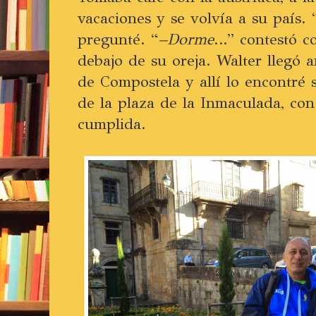
vacaciones y se volvía a su país.
pregunté. “
–Dorme
…” contestó c
debajo de su oreja. Walter llegó 
de Compostela y allí lo encontré
de la plaza de la Inmaculada, con
cumplida.