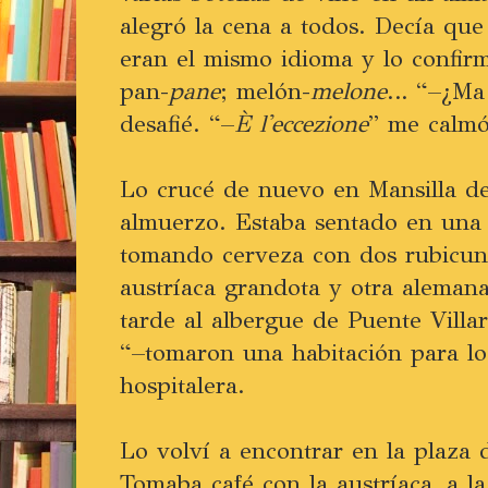
alegró la cena a todos. Decía que e
eran el mismo idioma y lo confir
pan-
pane
; melón-
melone
… “–¿Ma
desafié. “–
È l'eccezione
” me calmó
Lo crucé de nuevo en Mansilla de
almuerzo. Estaba sentado en una 
tomando cerveza con dos rubicun
austríaca grandota y otra alemana 
tarde al albergue de Puente Villa
“–tomaron una habitación para los
hospitalera.
Lo volví a encontrar en la plaza 
Tomaba café con la austríaca, a l