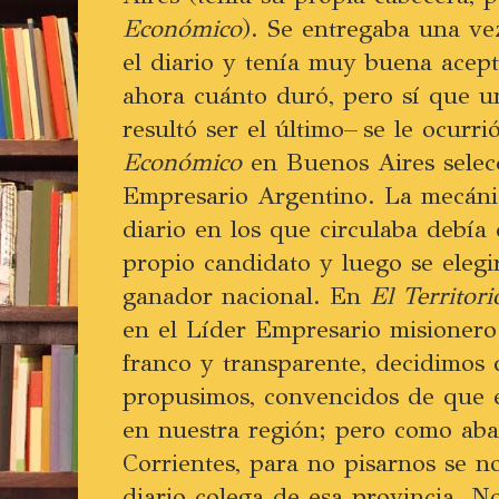
Económico
). Se entregaba una ve
el diario y tenía muy buena acep
ahora cuánto duró, pero sí que u
resultó ser el último– se le ocurr
Económico
en Buenos Aires selecc
Empresario Argentino. La mecánic
diario en los que circulaba debía 
propio candidato y luego se elegir
ganador nacional. En
El Territori
en el Líder Empresario misioner
franco y transparente, decidimos 
propusimos, convencidos de que e
en nuestra región; pero como ab
Corrientes, para no pisarnos se n
diario colega de esa provincia. N