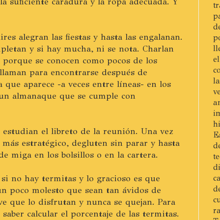
a la suficiente caradura y la ropa adecuada. Y
t
p
d
es alegran las fiestas y hasta las engalanan.
p
ompletan y si hay mucha, ni se nota. Charlan
l
e
 porque se conocen como pocos de los
c
 llaman para encontrarse después de
l
ía que aparece -a veces entre líneas- en los
v
n un almanaque que se cumple con
a
i
h
estudian el libreto de la reunión. Una vez
E
ar más estratégico, degluten sin parar y hasta
d
 miga en los bolsillos o en la cartera.
t
d
 si no hay termitas y lo gracioso es que
c
d
un poco molesto que sean tan ávidos de
c
ve que lo disfrutan y nunca se quejan. Para
r
 saber calcular el porcentaje de las termitas.