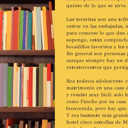
quinto de lo que se sirve.
Las termitas son una tribu
entrar en las embajadas, mi
para comerse lo que dan a 
supongo, están compincha
bocadillos favoritos y les
En general son personas g
aunque siempre hay un det
extraterrestres que pers
Era todavía adolescente 
matrimonio en una casa de
y resultó muy fácil: solo 
como Pancho por su casa 
bienvenida, pero hay que 
Y era bastante más grand
hotel cinco estrellas de 