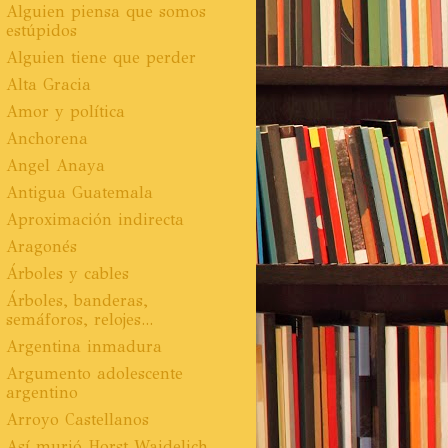
Alguien piensa que somos
estúpidos
Alguien tiene que perder
Alta Gracia
Amor y política
Anchorena
Angel Anaya
Antigua Guatemala
Aproximación indirecta
Aragonés
Árboles y cables
Árboles, banderas,
semáforos, relojes...
Argentina inmadura
Argumento adolescente
argentino
Arroyo Castellanos
Así murió Horst Waidelich