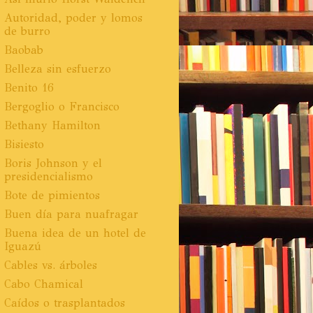
Autoridad, poder y lomos
de burro
Baobab
Belleza sin esfuerzo
Benito 16
Bergoglio o Francisco
Bethany Hamilton
Bisiesto
Boris Johnson y el
presidencialismo
Bote de pimientos
Buen día para nuafragar
Buena idea de un hotel de
Iguazú
Cables vs. árboles
Cabo Chamical
Caídos o trasplantados