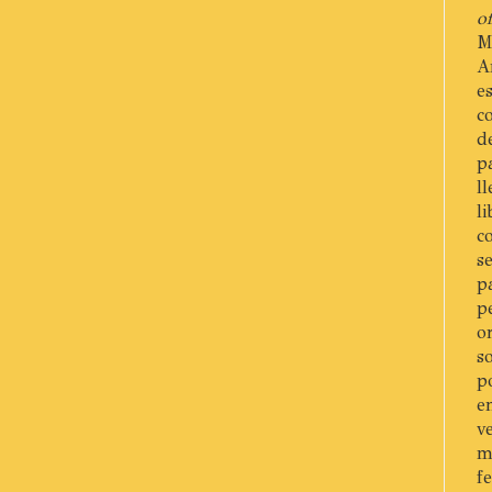
of
M
A
e
c
d
p
l
l
c
s
p
p
o
s
p
e
v
m
f