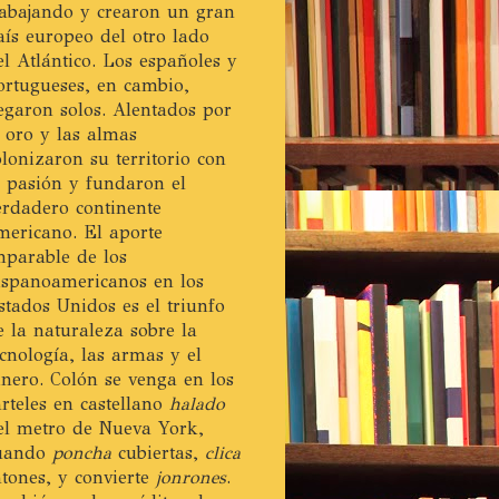
rabajando y crearon un gran
aís europeo del otro lado
el Atlántico. Los españoles y
ortugueses, en cambio,
legaron solos. Alentados por
l oro y las almas
olonizaron su territorio con
a pasión y fundaron el
erdadero continente
mericano. El aporte
mparable de los
ispanoamericanos en los
stados Unidos es el triunfo
e la naturaleza sobre la
ecnología, las armas y el
inero. Colón se venga en los
arteles en castellano
halado
el metro de Nueva York,
uando
poncha
cubiertas,
clica
atones, y convierte
jonrones
.