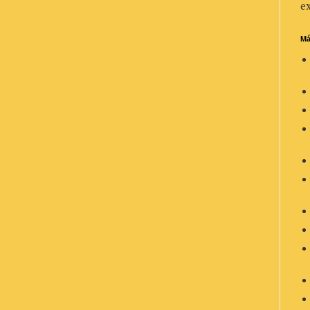
ex
Má