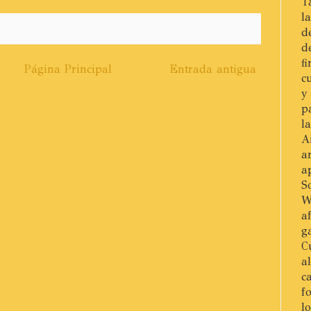
T
l
d
d
f
Página Principal
Entrada antigua
c
y
p
l
A
a
a
S
W
a
g
C
a
c
f
l