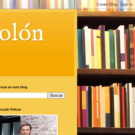
olón
scar en este blog
nzalo Peltzer