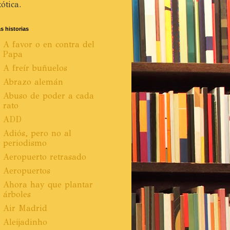
ótica.
s historias
A favor o en contra del
Papa
A freír buñuelos
Abrazo alemán
Abuso de poder a cada
rato
ADD
Adiós, pero no al
periodismo
Aeropuerto retrasado
Aeropuertos
Ahora hay que plantar
árboles
Air Madrid
Aleijadinho