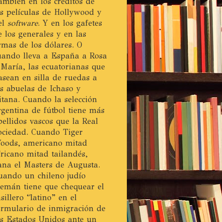
ambién en los créditos de
as películas de Hollywood y
el
software
. Y en los gafetes
e los generales y en las
irmas de los dólares. O
uando lleva a España a Rosa
 María, las ecuatorianas que
asean en silla de ruedas a
as abuelas de Ichaso y
itana. Cuando la selección
rgentina de fútbol tiene más
pellidos vascos que la Real
ociedad. Cuando Tiger
oods, americano mitad
fricano mitad tailandés,
ana el Masters de Augusta.
uando un chileno judío
lemán tiene que chequear el
asillero “latino” en el
ormulario de inmigración de
os Estados Unidos ante un