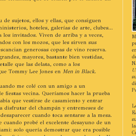
 de sujetos, ellos y ellas, que consiguen
nisterios, hoteles, galerías de arte, clubes...
los invitados. Viven de arriba y a veces,
M
dos con los mozos, que les sirven sus
p
 escancian generosas copas de vino reserva.
e
randes, mayores, bastante bien vestidas,
d
N
alle que las delata, como a los
U
igue Tommy Lee Jones en
Men in Black
.
s
d
cuando me colé con un amigo a un
P
 fiestas vecina. Queríamos hacer la prueba
había que vestirse de casamiento y entrar
L
a disfrutar del champán y entremeses de
E
desaparecer cuando toca sentarse a la mesa.
s
e cuando probé el excelente desayuno de un
l
Miami: solo quería demostrar que era posible
C