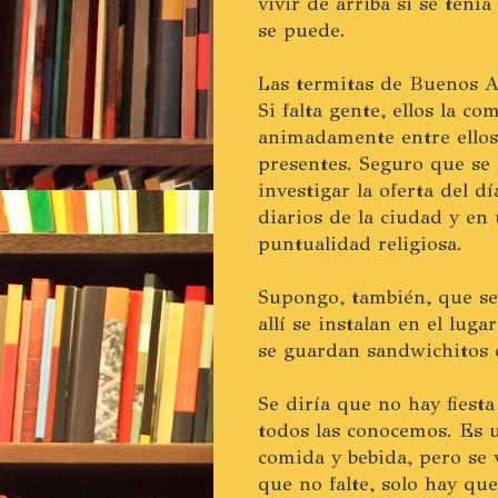
vivir de arriba si se tení
se puede.
Las termitas de Buenos Air
Si falta gente, ellos la c
animadamente entre ellos
presentes. Seguro que se
investigar la oferta del d
diarios de la ciudad y e
puntualidad religiosa.
Supongo, también, que se 
allí se instalan en el lug
se guardan sandwichitos de
Se diría que no hay fiesta
todos las conocemos. Es 
comida y bebida, pero se 
que no falte, solo hay que