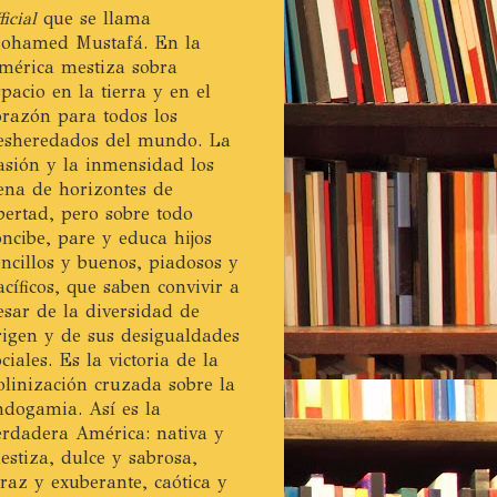
ficial
que se llama
ohamed Mustafá. En la
mérica mestiza sobra
spacio en la tierra y en el
orazón para todos los
esheredados del mundo. La
asión y la inmensidad los
lena de horizontes de
ibertad, pero sobre todo
oncibe, pare y educa hijos
encillos y buenos, piadosos y
acíficos, que saben convivir a
esar de la diversidad de
rigen y de sus desigualdades
ociales. Es la victoria de la
olinización cruzada sobre la
ndogamia. Así es la
erdadera América: nativa y
estiza, dulce y sabrosa,
eraz y exuberante, caótica y