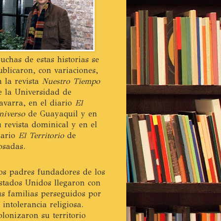
uchas de estas historias se
ublicaron, con variaciones,
n la revista
Nuestro Tiempo
e la Universidad de
avarra, en el diario
El
niverso
de Guayaquil y en
u revista dominical y en el
iario
El Territorio
de
osadas.
os padres fundadores de los
stados Unidos llegaron con
us familias perseguidos por
a intolerancia religiosa.
olonizaron su territorio