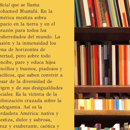
ficial
que se llama
ohamed Mustafá. En la
mérica mestiza sobra
spacio en la tierra y en el
orazón para todos los
esheredados del mundo. La
asión y la inmensidad los
lena de horizontes de
ibertad, pero sobre todo
oncibe, pare y educa hijos
encillos y buenos, piadosos y
acíficos, que saben convivir a
esar de la diversidad de
rigen y de sus desigualdades
ociales. Es la victoria de la
olinización cruzada sobre la
ndogamia. Así es la
erdadera América: nativa y
estiza, dulce y sabrosa,
eraz y exuberante, caótica y