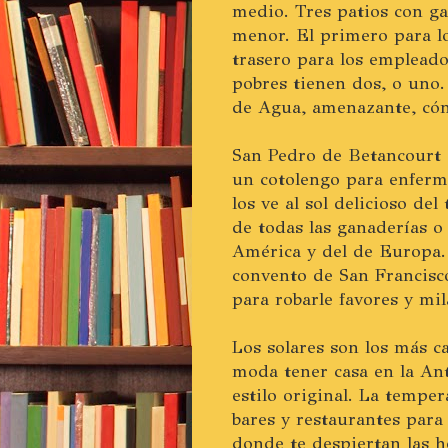
medio. Tres patios con ga
menor. El primero para lo
trasero para los empleado
pobres tienen dos, o uno.
de Agua, amenazante, cón
San Pedro de Betancourt 
un cotolengo para enfermo
los ve al sol delicioso de
de todas las ganaderías o
América y del de Europa. 
convento de San Francisco
para robarle favores y mil
Los solares son los más 
moda tener casa en la Ant
estilo original. La temper
bares y restaurantes para
donde te despiertan las h