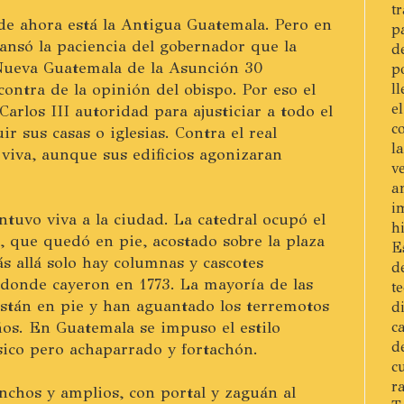
t
de ahora está la Antigua Guatemala. Pero en
p
ansó la paciencia del gobernador que la
d
 Nueva Guatemala de la Asunción 30
p
contra de la opinión del obispo. Por eso el
l
e
arlos III autoridad para ajusticiar a todo el
c
r sus casas o iglesias. Contra el real
l
 viva, aunque sus edificios agonizaran
v
a
i
tuvo viva a la ciudad. La catedral ocupó el
h
, que quedó en pie, acostado sobre la plaza
E
s allá solo hay columnas y cascotes
d
 donde cayeron en 1773. La mayoría de las
t
 están en pie y han aguantado los terremotos
d
os. En Guatemala se impuso el estilo
c
d
sico pero achaparrado y fortachón.
c
r
anchos y amplios, con portal y zaguán al