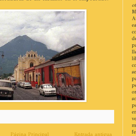
of
M
A
e
c
d
p
l
l
c
s
p
p
o
s
p
e
v
m
f
Página Principal
Entrada antigua