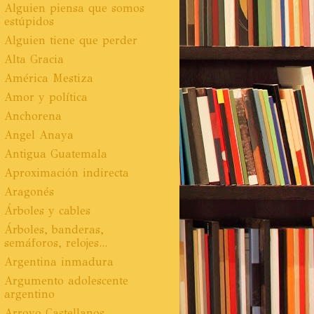
Alguien piensa que somos
estúpidos
Alguien tiene que perder
Alta Gracia
América Mestiza
Amor y política
Anchorena
Angel Anaya
Antigua Guatemala
Aproximación indirecta
Aragonés
Árboles y cables
Árboles, banderas,
semáforos, relojes...
Argentina inmadura
Argumento adolescente
argentino
Arroyo Castellanos