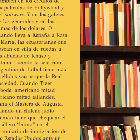
ambién en los créditos de
as películas de Hollywood y
el
software
. Y en los gafetes
e los generales y en las
irmas de los dólares. O
uando lleva a España a Rosa
 María, las ecuatorianas que
asean en silla de ruedas a
as abuelas de Ichaso y
itana. Cuando la selección
rgentina de fútbol tiene más
pellidos vascos que la Real
ociedad. Cuando Tiger
oods, americano mitad
fricano mitad tailandés,
ana el Masters de Augusta.
uando un chileno judío
lemán tiene que chequear el
asillero “latino” en el
ormulario de inmigración de
os Estados Unidos ante un