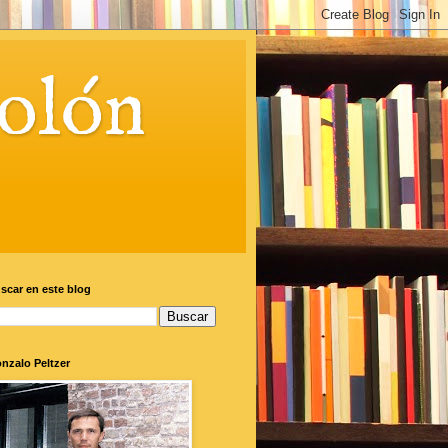
olón
scar en este blog
nzalo Peltzer