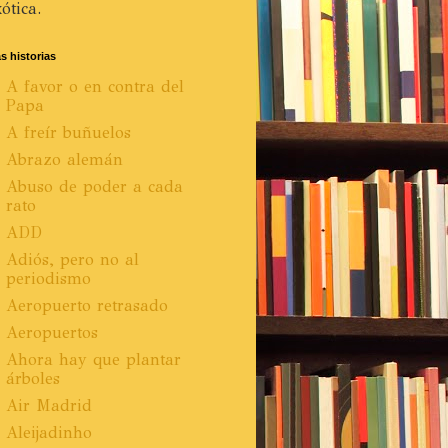
ótica.
s historias
A favor o en contra del
Papa
A freír buñuelos
Abrazo alemán
Abuso de poder a cada
rato
ADD
Adiós, pero no al
periodismo
Aeropuerto retrasado
Aeropuertos
Ahora hay que plantar
árboles
Air Madrid
Aleijadinho