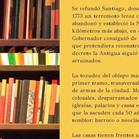
Se refundó Santiago, don
1773 un terremoto feroz c
abandonó y estableció la
kilómetros más abajo, en 
Gobernador consiguió de C
que pretendiera reconstrui
decreto la Antigua siguió
arruinados.
La tozudez del obispo man
primer tramo, transversal
de armas de la ciudad. Má
colosales, desparramados
iglesias, palacios y casas
que la sacuden cada 50 añ
temblor: barroco o neoclá
Las casas tienen frentes 