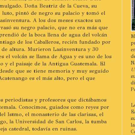
omulgado. Doña Beatriz de la Cueva, su
e luto, pintó de negro su palacio y tomó el
asinventura. A los dos meses exactos un
rrasó su negro palacio, que no era más que
prendió de la boca llena de agua del volcán
M
ntiago de los Caballeros, recién fundado por
p
 de altura. Murieron Lasinventura y 30
e
es el volcán se llama de Agua y es uno de los
d
N
o y el paisaje de la Antigua Guatemala. El
U
 desde que se tiene memoria y muy seguido
s
Acatenango es el más alto, pero el que
d
P
s periodistas y profesores que dictábamos
L
atemala. Conocimos, guiados como reyes por
E
el Istmo, el monasterio de las clarisas, el
s
o, la Universidad de San Carlos, la tumba
l
ja catedral, todavía en ruinas.
C