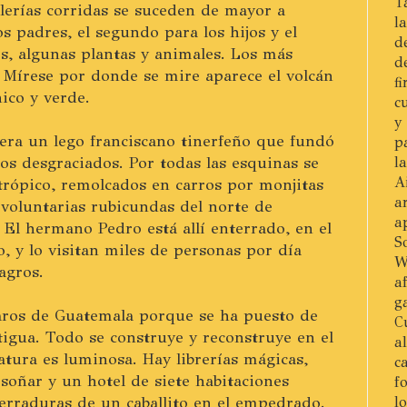
T
lerías corridas se suceden de mayor a
l
s padres, el segundo para los hijos y el
d
s, algunas plantas y animales. Los más
d
 Mírese por donde se mire aparece el volcán
f
ico y verde.
c
y
era un lego franciscano tinerfeño que fundó
p
s desgraciados. Por todas las esquinas se
l
A
l trópico, remolcados en carros por monjitas
a
 voluntarias rubicundas del norte de
a
El hermano Pedro está allí enterrado, en el
S
, y lo visitan miles de personas por día
W
agros.
a
g
caros de Guatemala porque se ha puesto de
C
igua. Todo se construye y reconstruye en el
a
atura es luminosa. Hay librerías mágicas,
c
 soñar y un hotel de siete habitaciones
f
erraduras de un caballito en el empedrado.
l