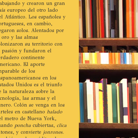
rabajando y crearon un gran
aís europeo del otro lado
el Atlántico. Los españoles y
ortugueses, en cambio,
legaron solos. Alentados por
l oro y las almas
olonizaron su territorio con
a pasión y fundaron el
erdadero continente
mericano. El aporte
mparable de los
ispanoamericanos en los
stados Unidos es el triunfo
e la naturaleza sobre la
ecnología, las armas y el
inero. Colón se venga en los
arteles en castellano
halado
el metro de Nueva York,
uando
poncha
cubiertas,
clica
atones, y convierte
jonrones
.