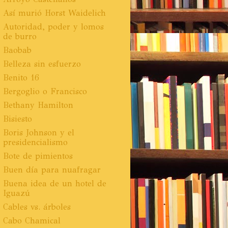
Así murió Horst Waidelich
Autoridad, poder y lomos
de burro
Baobab
Belleza sin esfuerzo
Benito 16
Bergoglio o Francisco
Bethany Hamilton
Bisiesto
Boris Johnson y el
presidencialismo
Bote de pimientos
Buen día para nuafragar
Buena idea de un hotel de
Iguazú
Cables vs. árboles
Cabo Chamical