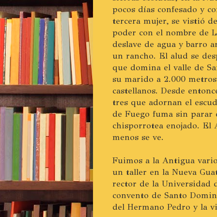
pocos días confesado y c
tercera mujer, se vistió d
poder con el nombre de L
deslave de agua y barro a
un rancho. El alud se des
que domina el valle de Sa
su marido a 2.000 metros
castellanos. Desde entonc
tres que adornan el escud
de Fuego fuma sin parar
chisporrotea enojado. El 
menos se ve.
Fuimos a la Antigua vario
un taller en la Nueva Gu
rector de la Universidad d
convento de Santo Doming
del Hermano Pedro y la vie