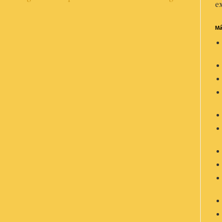
ex
Má