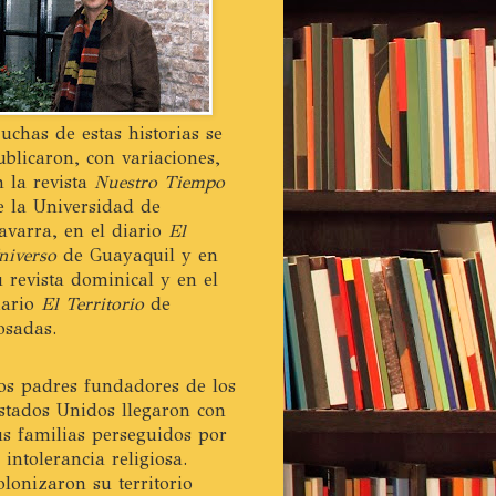
uchas de estas historias se
ublicaron, con variaciones,
n la revista
Nuestro Tiempo
e la Universidad de
avarra, en el diario
El
niverso
de Guayaquil y en
u revista dominical y en el
iario
El Territorio
de
osadas.
os padres fundadores de los
stados Unidos llegaron con
us familias perseguidos por
a intolerancia religiosa.
olonizaron su territorio