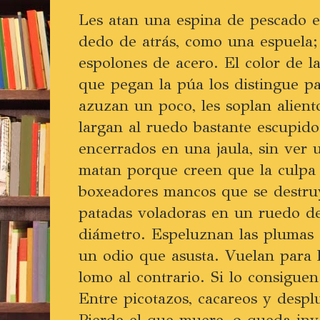
Les atan una espina de pescado en
dedo de atrás, como una espuela;
espolones de acero. El color de la
que pegan la púa los distingue pa
azuzan un poco, les soplan alient
largan al ruedo bastante escupid
encerrados en una jaula, sin ver u
matan porque creen que la culpa 
boxeadores mancos que se destru
patadas voladoras en un ruedo de
diámetro. Espeluznan las plumas 
un odio que asusta. Vuelan para h
lomo al contrario. Si lo consigue
Entre picotazos, cacareos y despl
Pierde el que muere, o queda invá