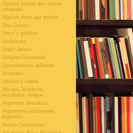
Alguien piensa que somos
estúpidos
Alguien tiene que perder
Alta Gracia
Amor y política
Anchorena
Angel Anaya
Antigua Guatemala
Aproximación indirecta
Aragonés
Árboles y cables
Árboles, banderas,
semáforos, relojes...
Argentina inmadura
Argumento adolescente
argentino
Arroyo Castellanos
Así murió Horst Waidelich