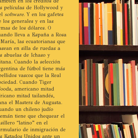
ambién en los créditos de
as películas de Hollywood y
el
software
. Y en los gafetes
e los generales y en las
irmas de los dólares. O
uando lleva a España a Rosa
 María, las ecuatorianas que
asean en silla de ruedas a
as abuelas de Ichaso y
itana. Cuando la selección
rgentina de fútbol tiene más
pellidos vascos que la Real
ociedad. Cuando Tiger
oods, americano mitad
fricano mitad tailandés,
ana el Masters de Augusta.
uando un chileno judío
lemán tiene que chequear el
asillero “latino” en el
ormulario de inmigración de
os Estados Unidos ante un