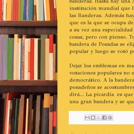
banderas. Hasta hay una 
institución mundial que l
las Banderas. Además hay
que es la que se ocupa de
a su vez una especialida
cosas, pero con pienso. T
bandera de Posadas se eli
popular y luego se votó po
Dejar los emblemas en ma
votaciones populares no 
democrático. A la bander
posadeños se acostumbren 
dirá... La picardía es qu
una gran bandera y se qu