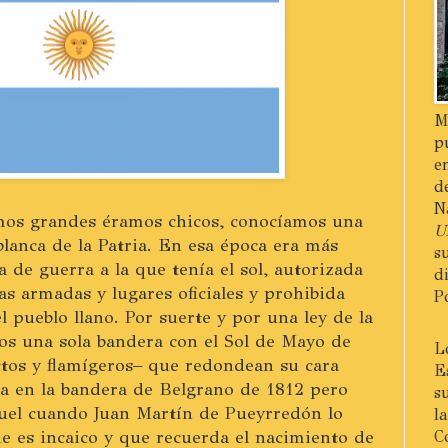
M
p
e
d
N
mos grandes éramos chicos, conocíamos una
U
 blanca de la Patria. En esa época era más
s
 de guerra a la que tenía el sol, autorizada
d
as armadas y lugares oficiales y prohibida
P
el pueblo llano. Por suerte y por una ley de la
s una sola bandera con el Sol de Mayo de
L
ctos y flamígeros– que redondean su cara
E
ba en la bandera de Belgrano de 1812 pero
s
uel cuando Juan Martín de Pueyrredón lo
l
e es incaico y que recuerda el nacimiento de
C