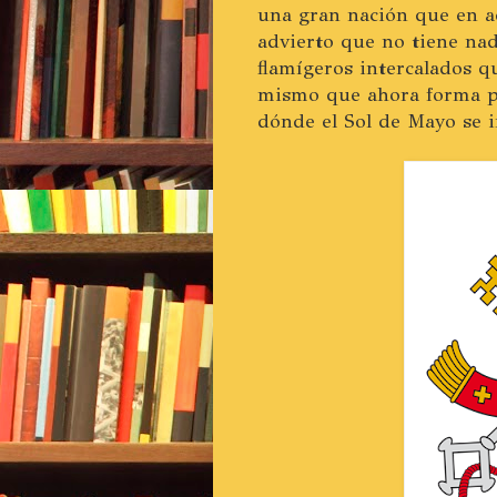
una gran nación que en aq
advierto que no tiene nada
flamígeros intercalados q
mismo que ahora forma pa
dónde el Sol de Mayo se i