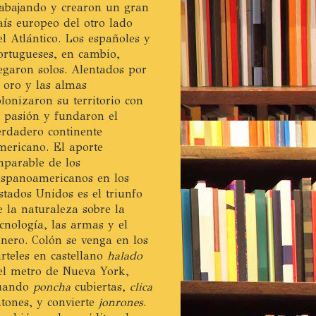
rabajando y crearon un gran
aís europeo del otro lado
el Atlántico. Los españoles y
ortugueses, en cambio,
legaron solos. Alentados por
l oro y las almas
olonizaron su territorio con
a pasión y fundaron el
erdadero continente
mericano. El aporte
mparable de los
ispanoamericanos en los
stados Unidos es el triunfo
e la naturaleza sobre la
ecnología, las armas y el
inero. Colón se venga en los
arteles en castellano
halado
el metro de Nueva York,
uando
poncha
cubiertas,
clica
atones, y convierte
jonrones
.