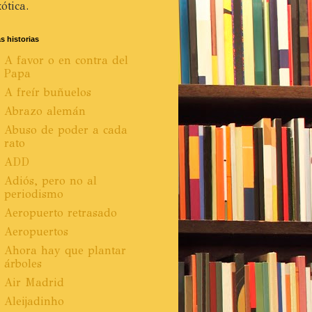
ótica.
s historias
A favor o en contra del
Papa
A freír buñuelos
Abrazo alemán
Abuso de poder a cada
rato
ADD
Adiós, pero no al
periodismo
Aeropuerto retrasado
Aeropuertos
Ahora hay que plantar
árboles
Air Madrid
Aleijadinho