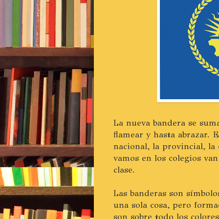
La nueva bandera se suma 
flamear y hasta abrazar. 
nacional, la provincial, l
vamos en los colegios van
clase.
Las banderas son símbolos
una sola cosa, pero forma
son sobre todo los colores