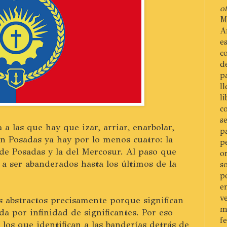
of
M
A
e
c
d
p
l
l
c
s
a las que hay que izar, arriar, enarbolar,
p
En Posadas ya hay por lo menos cuatro: la
p
a de Posadas y la del Mercosur. Al paso que
o
 a ser abanderados hasta los últimos de la
s
p
e
v
 abstractos precisamente porque significan
m
da por infinidad de significantes. Por eso
f
 los que identifican a las banderías detrás de