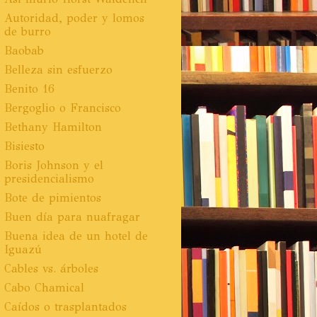
Autoridad, poder y lomos
de burro
Baobab
Belleza sin esfuerzo
Benito 16
Bergoglio o Francisco
Bethany Hamilton
Bisiesto
Boris Johnson y el
presidencialismo
Bote de pimientos
Buen día para nuafragar
Buena idea de un hotel de
Iguazú
Cables vs. árboles
Cabo Chamical
Caídos o trasplantados