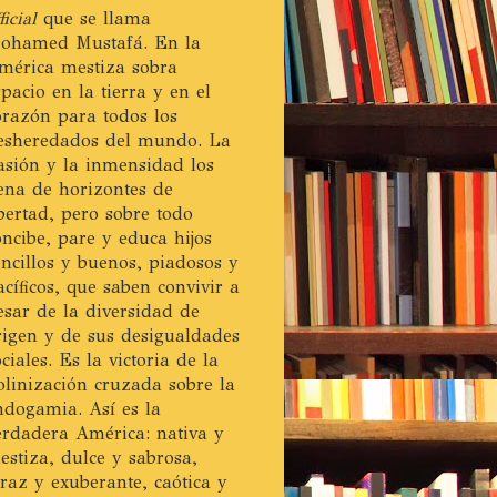
ficial
que se llama
ohamed Mustafá. En la
mérica mestiza sobra
spacio en la tierra y en el
orazón para todos los
esheredados del mundo. La
asión y la inmensidad los
lena de horizontes de
ibertad, pero sobre todo
oncibe, pare y educa hijos
encillos y buenos, piadosos y
acíficos, que saben convivir a
esar de la diversidad de
rigen y de sus desigualdades
ociales. Es la victoria de la
olinización cruzada sobre la
ndogamia. Así es la
erdadera América: nativa y
estiza, dulce y sabrosa,
eraz y exuberante, caótica y