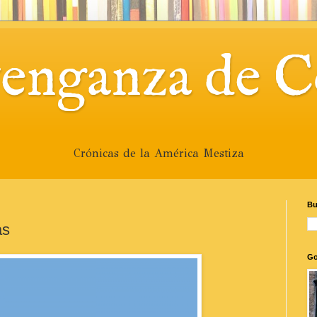
venganza de C
Crónicas de la América Mestiza
Bu
as
Go