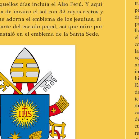
t
uellos días incluía el Alto Perú. Y aquí
p
 de incaico el sol con 32 rayos rectos y
d
ue adorna el emblema de los jesuitas, el
p
rte del escudo papal, así que mire por
l
nstaló en el emblema de la Santa Sede.
e
c
l
v
a
i
h
E
d
t
d
c
d
c
r