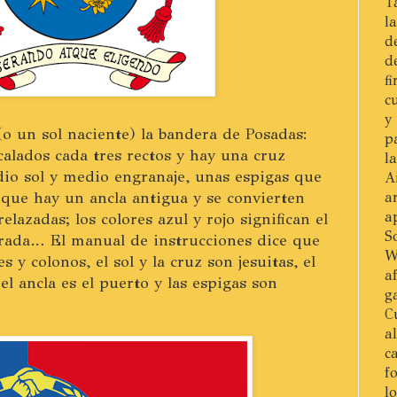
T
l
d
d
f
c
y
o un sol naciente) la bandera de Posadas:
p
calados cada tres rectos y hay una cruz
l
dio sol y medio engranaje, unas espigas que
A
que hay un ancla antigua y se convierten
a
a
lazadas; los colores azul y rojo significan el
S
lorada… El manual de instrucciones dice que
W
 y colonos, el sol y la cruz son jesuitas, el
a
 el ancla es el puerto y las espigas son
g
C
a
c
f
l