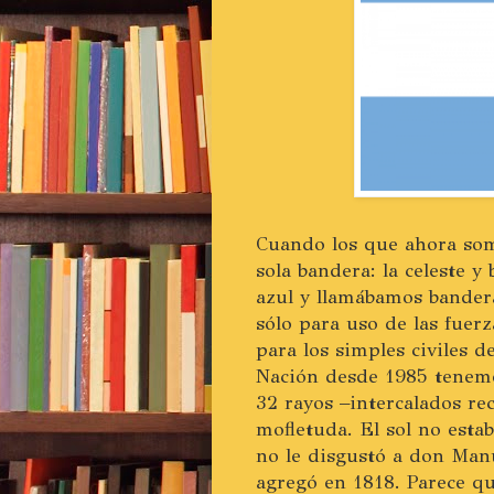
Cuando los que ahora so
sola bandera: la celeste y
azul y llamábamos bandera
sólo para uso de las fuerz
para los simples civiles d
Nación desde 1985 tenemo
32 rayos –intercalados re
mofletuda. El sol no esta
no le disgustó a don Man
agregó en 1818. Parece qu