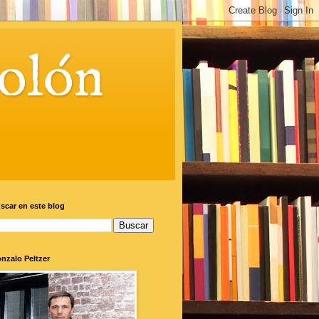
olón
scar en este blog
nzalo Peltzer