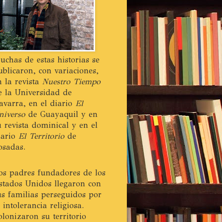
uchas de estas historias se
ublicaron, con variaciones,
n la revista
Nuestro Tiempo
e la Universidad de
avarra, en el diario
El
niverso
de Guayaquil y en
u revista dominical y en el
iario
El Territorio
de
osadas.
os padres fundadores de los
stados Unidos llegaron con
us familias perseguidos por
a intolerancia religiosa.
olonizaron su territorio