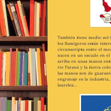
También tiene medio sol (
los flamígeros están inter
circunscripta entre el me
nacen en un escudo en el 
arriba en unas manos entre
río Paraná y la tierra co
las manos son de guaraníes
engranaje es la industria,
laureles...